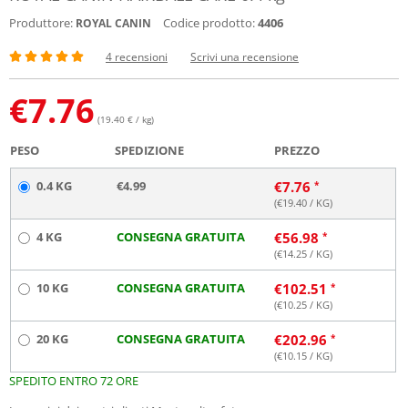
Produttore:
Codice prodotto:
4406
ROYAL CANIN
4 recensioni
Scrivi una recensione
€
7.76
(19.40 € / kg)
PESO
SPEDIZIONE
PREZZO
0.4 KG
€4.99
€
7.76
(€
19.40
/ KG)
4 KG
CONSEGNA GRATUITA
€
56.98
(€
14.25
/ KG)
10 KG
CONSEGNA GRATUITA
€
102.51
(€
10.25
/ KG)
20 KG
CONSEGNA GRATUITA
€
202.96
(€
10.15
/ KG)
SPEDITO ENTRO 72 ORE