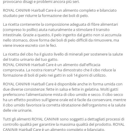
provocano disagi e problemi ancora più seri.
ROYAL CANIN® Hairball Care è un alimento completo e bilanciato
studiato per ridurre la formazione dei boli di pelo.
La ricetta contenente la composizione adeguata di fibre alimentari
(compreso lo psillio) aiuta naturalmente a stimolare il transito
intestinale.
Grazie a questo, il pelo ingerito dal gatto non si accumula
nello stomaco, dove forma dei boli di pelo difficili da rimuovere, ma
viene invece escreto con le feci.
La ricetta del cibo ha il giusto livello di minerali per sostenere la salute
del tratto urinario del tuo gatto.
ROYAL CANIN® Hairball Care è un alimento dall'efficacia
comprovata.
La nostra ricerca* ha dimostrato che il cibo riduce la
formazione di boli di pelo nei gatti in soli 14 giorni di utilizzo.
ROYAL CANIN® Hairball Care è disponibile anche in forma umida con
due diverse consistenze: fette in salsa e fette in gelatina.
Molti gatti
preferiscono l'alimentazione mista di cibo umido e secco.
Il cibo secco
ha un effetto positivo sull'igiene orale ed è facile da conservare, mentre
il cibo umido favorisce la corretta idratazione dell'organismo e la salute
delle vie urinarie.
Tutti gli alimenti ROYAL CANIN® sono soggetti a dettagliati processi di
controllo qualità per garantire la massima qualità del prodotto.
ROYAL
CANIN® Hairball Care è un alimento completo e bilanciato.