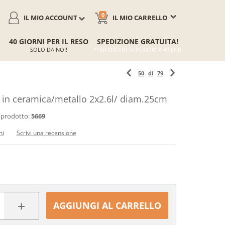
0
IL MIO ACCOUNT
IL MIO CARRELLO
40 GIORNI PER IL RESO
SPEDIZIONE GRATUITA!
SOLO DA NOI!
*PER ORDINI SUPERIORI A 49 EUR
50
di
79
le in ceramica/metallo 2x2.6l/ diam.25cm
 prodotto:
5669
ni
Scrivi una recensione
+
AGGIUNGI AL CARRELLO