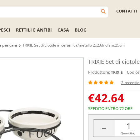
CONTATTI
PESCI
RETTILI E ANFIBI
CASA
BLOG
e per cani
TRIXIE Set di ciotole in ceramica/metallo 2x2.6l/ diam.25cm
TRIXIE Set di cioto
Produttore:
Codice
TRIXIE
2 recensio
€
42.64
SPEDITO ENTRO 72 ORE
−
Quantità: