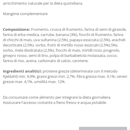
arricchimento naturale per la dieta quotidiana.
Mangime complementare
Composizione:
Frumento, crusca di frumento, farina di semi di girasole,
farina di erba medica, carrube, banana (3%), fiocchi di frumento, farina
di chicchi di mais, uva sultanina (2,5%), papaya essiccata (2,5%), arachidi
decorticate (2,5%), sorbo, frutti di mirtillo rosso essiccati (2,5%),5%),
sorbo, mela disidratata (2,5%), fiocchi di mais, mirtilli rossi, prugnolo,
ginepro rosso, semi di lino, polpa di barbabietola molassata, cocco,
farina di riso, avena, carbonato di calcio, carotene.
Ingredienti analitici:
proteine grezze (determinate con il metodo
Kjeldahl) min. 9,9%, grassi grezzi min. 2,7%, fibra grezza max. 9,1%, ceneri
grezze max. 4,1%, umidità max. 12%.
Da consumare come alimento per integrare la dieta giornaliera.
Assicurare l'accesso costante a fieno fresco e acqua potabile.