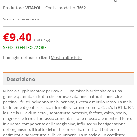
Produttore:
Codice prodotto:
7662
VITAPOL
Scrivi una recensione
€
9.40
(4.70 € / kg)
SPEDITO ENTRO 72 ORE
Immagini dei nostri clienti
Mostra altre foto
Descrizione
Miscela supplementare per cavie. È una miscela arricchita con una
grande quantità di frutta che fornisce vitamine naturali, minerali e
pectina. I frutti includono mela, banana, uvetta e mirtillo rosso. La mela,
facilmente digeribile, è ricca di molte vitamine come la C, la A, la B1, la B2,
la PP e la B3 e di minerali, soprattutto potassio, fosforo, calcio, sodio,
magnesio e ferro. Il potassio aumenta il tono muscolare mentre il ferro,
in quanto componente dell'emoglobina, influisce sull'ossigenazione
dell'organismo. Il frutto del mirtillo rosso ha effetti antibatterici e
antimicotici soprattutto sulle vie urinarie. La miscela è un eccellente