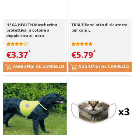
HEXA HEALTH Mascherina
TRIXIE Panciotto di sicurezza
protettiva in cotone a
per cani L
doppio strato, nera
€
3.37
€
5.79
AGGIUNGI AL CARRELLO
AGGIUNGI AL CARRELLO