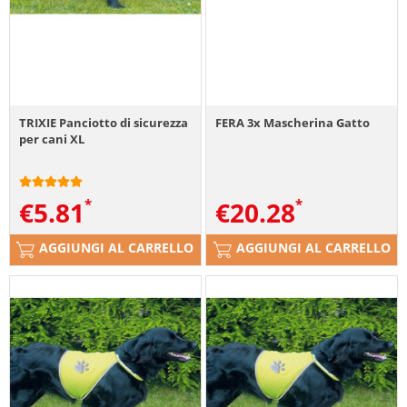
TRIXIE Panciotto di sicurezza
FERA 3x Mascherina Gatto
per cani XL
€
5.81
€
20.28
AGGIUNGI AL CARRELLO
AGGIUNGI AL CARRELLO