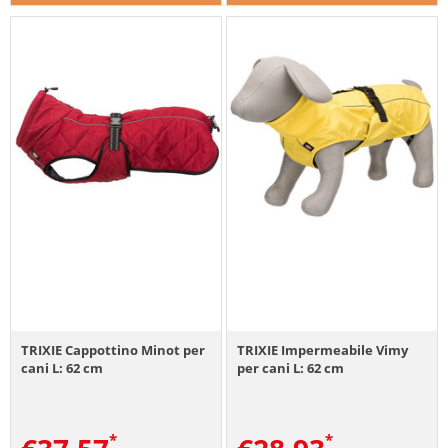
TRIXIE Cappottino Minot per
TRIXIE Impermeabile Vimy
cani L: 62 cm
per cani L: 62 cm