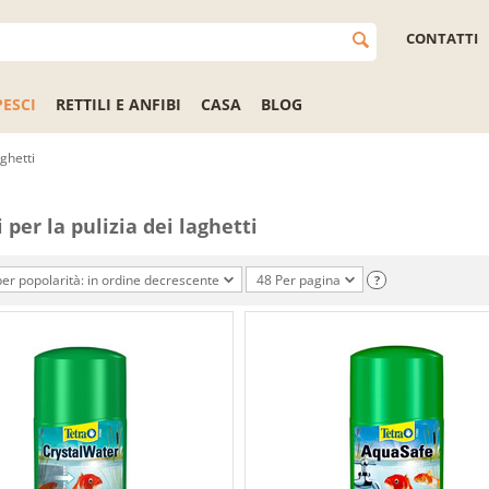
CONTATTI
PESCI
RETTILI E ANFIBI
CASA
BLOG
aghetti
 per la pulizia dei laghetti
er popolarità: in ordine decrescente
48 Per pagina
?