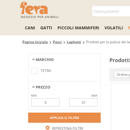
NEGOZIO PER ANIMALI
CANI
GATTI
PICCOLI MAMMIFERI
VOLATILI
Pagina Iniziale
Pesci
Laghetti
Prodotti per la pulizia dei l
Prodotti
MARCHIO
Nessun elemento trovato che
soddisfa i criteri di ricerca
TETRA
Ordina p
PREZZO
MIN
MAX
APPLICA IL FILTRO
RIPRISTINA FILTRI