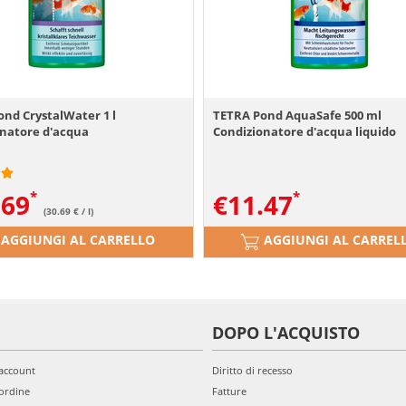
nd CrystalWater 1 l
TETRA Pond AquaSafe 500 ml
onatore d'acqua
Condizionatore d'acqua liquido
.69
€
11.47
(30.69 € / l)
AGGIUNGI AL CARRELLO
AGGIUNGI AL CARREL
DOPO L'ACQUISTO
'account
Diritto di recesso
ordine
Fatture