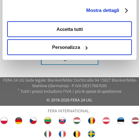
Mostra dettagli
Accetta tutti
Personalizza
FERA 24 UG Sede legale: Blankenfelder Dorfstraße 94 15827 Blankenfelde-
Mahlow (Germania) - P.IVA DE317667035
*
Tutti i prezzi includono l'IVA / più le spese di spedizione
© 2018-2026 FERA 24 UG.
FERA INTERNATIONAL: