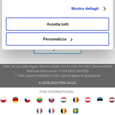
Mostra dettagli
Accetta tutti
Personalizza
FERA 24 UG Sede legale: Blankenfelder Dorfstraße 94 15827 Blankenfelde-
Mahlow (Germania) - P.IVA DE317667035
*
Tutti i prezzi includono l'IVA / più le spese di spedizione
© 2018-2026 FERA 24 UG.
FERA INTERNATIONAL: