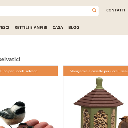
CONTATTI
PESCI
RETTILI E ANFIBI
CASA
BLOG
selvatici
Cibo per uccelli selvatici
Mangiatoie e casette per uccelli selva