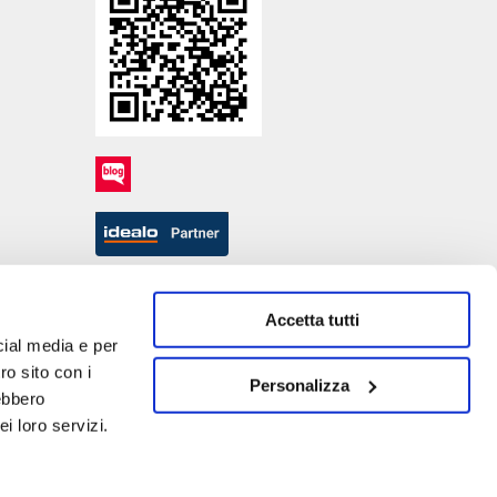
Accetta tutti
cial media e per
ro sito con i
Personalizza
rebbero
i loro servizi.
- P.IVA DE317667035