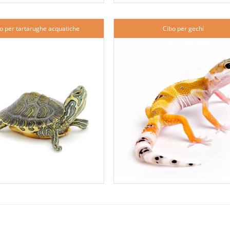
o per tartarughe acquatiche
Cibo per gechi