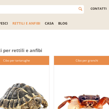
CONTATTI
PESCI
RETTILI E ANFIBI
CASA
BLOG
 per rettili e anfibi
Cibo per tartarughe
Cibo per granchi