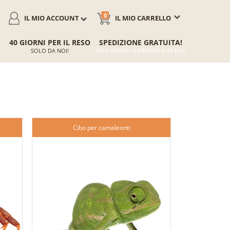
0
IL MIO ACCOUNT
IL MIO CARRELLO
40 GIORNI PER IL RESO
SPEDIZIONE GRATUITA!
SOLO DA NOI!
*PER ORDINI SUPERIORI A 49 EUR
Cibo per camaleonti