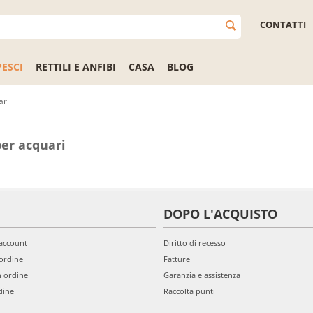
CONTATTI
PESCI
RETTILI E ANFIBI
CASA
BLOG
ari
per acquari
DOPO L'ACQUISTO
'account
Diritto di recesso
ordine
Fatture
n ordine
Garanzia e assistenza
dine
Raccolta punti