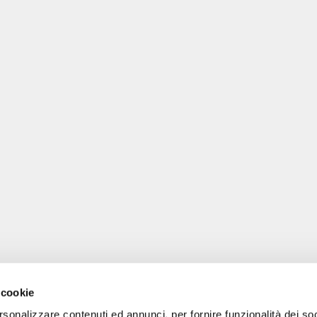
 cookie
rsonalizzare contenuti ed annunci, per fornire funzionalità dei so