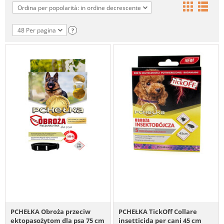
Ordina per popolarità: in ordine decrescente
48 Per pagina
?
PCHEŁKA Obroża przeciw
PCHEŁKA TickOff Collare
ektopasożytom dla psa 75 cm
insetticida per cani 45 cm