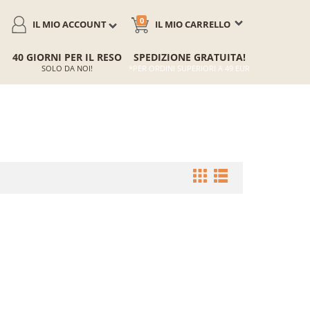
0
IL MIO ACCOUNT
IL MIO CARRELLO
40 GIORNI PER IL RESO
SPEDIZIONE GRATUITA!
SOLO DA NOI!
*PER ORDINI SUPERIORI A 49 EUR