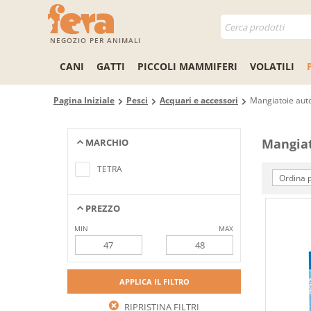
NEGOZIO PER ANIMALI
CANI
GATTI
PICCOLI MAMMIFERI
VOLATILI
Pagina Iniziale
Pesci
Acquari e accessori
Mangiatoie aut
Mangiat
MARCHIO
Nessun elemento trovato che
soddisfa i criteri di ricerca
TETRA
Ordina p
PREZZO
MIN
MAX
APPLICA IL FILTRO
RIPRISTINA FILTRI