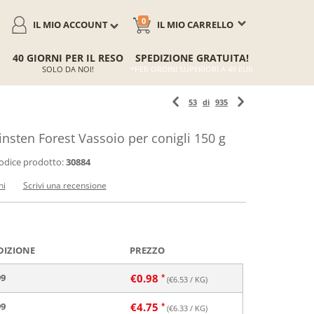
0
IL MIO ACCOUNT
IL MIO CARRELLO
40 GIORNI PER IL RESO
SPEDIZIONE GRATUITA!
SOLO DA NOI!
*PER ORDINI SUPERIORI A 49 EUR
53
di
935
ten Forest Vassoio per conigli 150 g
odice prodotto:
30884
ni
Scrivi una recensione
DIZIONE
PREZZO
99
€
0.98
(€
6.53
/ KG)
99
€
4.75
(€
6.33
/ KG)