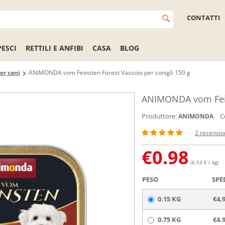
CONTATTI
PESCI
RETTILI E ANFIBI
CASA
BLOG
er cani
ANIMONDA vom Feinsten Forest Vassoio per conigli 150 g
ANIMONDA vom Feins
Produttore:
C
ANIMONDA
2 recensio
€
0.98
(6.53 € / kg)
PESO
SPE
0.15 KG
€4.
0.75 KG
€4.