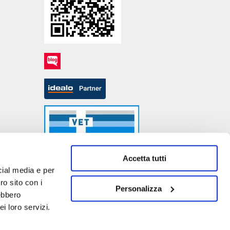
Accetta tutti
cial media e per
ro sito con i
Personalizza
rebbero
- P.IVA DE317667035
i loro servizi.