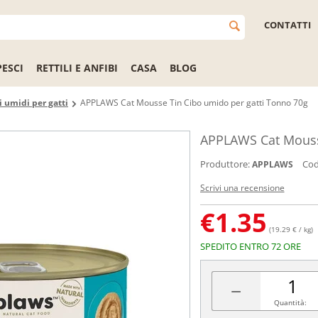
CONTATTI
PESCI
RETTILI E ANFIBI
CASA
BLOG
 umidi per gatti
APPLAWS Cat Mousse Tin Cibo umido per gatti Tonno 70g
APPLAWS Cat Mousse
Produttore:
Cod
APPLAWS
Scrivi una recensione
€
1.35
(19.29 € / kg)
SPEDITO ENTRO 72 ORE
−
Quantità: