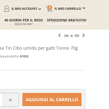
0
IL MIO ACCOUNT
IL MIO CARRELLO
40 GIORNI PER IL RESO
SPEDIZIONE GRATUITA!
SOLO DA NOI!
*PER ORDINI SUPERIORI A 49 EUR
148
di
970
 Tin Cibo umido per gatti Tonno 70g
ice prodotto:
61032
+
AGGIUNGI AL CARRELLO