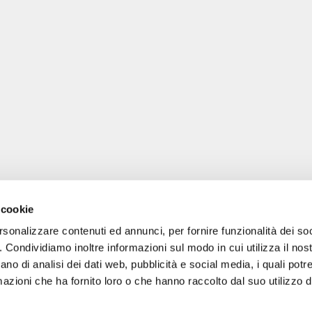
 cookie
rsonalizzare contenuti ed annunci, per fornire funzionalità dei so
o. Condividiamo inoltre informazioni sul modo in cui utilizza il nost
ano di analisi dei dati web, pubblicità e social media, i quali pot
gale: Blankenfelder Dorfstraße 94 15827 Blankenfelde-Mahlow (Germania) 
azioni che ha fornito loro o che hanno raccolto dal suo utilizzo de
*
Tutti i prezzi includono l'IVA / più le spese di spedizione
© 2018-2026 FERA 24 UG.