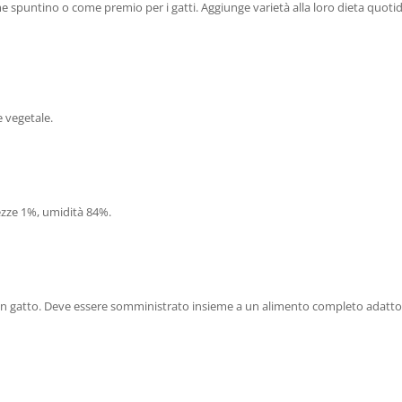
me spuntino o come premio per i gatti. Aggiunge varietà alla loro dieta quoti
e vegetale.
rezze 1%, umidità 84%.
di un gatto. Deve essere somministrato insieme a un alimento completo adatto 