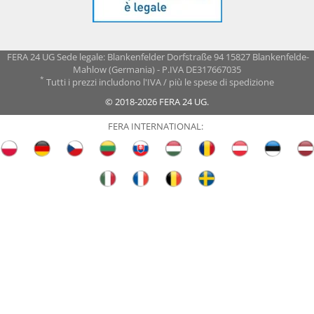
FERA 24 UG Sede legale: Blankenfelder Dorfstraße 94 15827 Blankenfelde-
Mahlow (Germania) - P.IVA DE317667035
*
Tutti i prezzi includono l'IVA / più le spese di spedizione
© 2018-2026 FERA 24 UG.
FERA INTERNATIONAL: