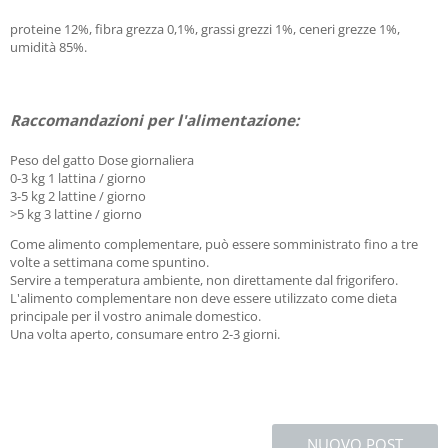
proteine ​​12%, fibra grezza 0,1%, grassi grezzi 1%, ceneri grezze 1%,
umidità 85%.
Raccomandazioni per l'alimentazione:
Peso del gatto Dose giornaliera
0-3 kg 1 lattina / giorno
3-5 kg ​​2 lattine / giorno
>5 kg 3 lattine / giorno
Come alimento complementare, può essere somministrato fino a tre
volte a settimana come spuntino.
Servire a temperatura ambiente, non direttamente dal frigorifero.
L'alimento complementare non deve essere utilizzato come dieta
principale per il vostro animale domestico.
Una volta aperto, consumare entro 2-3 giorni.
NUOVO POST