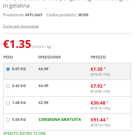
in gelatina
Produttore:
Codice prodotto:
38105
APPLAWS
Scrivi una recensione
€
1.35
(19.29 € / kg)
PESO
SPEDIZIONE
PREZZO
0.07 KG
€4.99
€
1.35
(€
19.29
/ KG)
0.42 KG
€4.99
€
7.92
(€
18.86
/ KG)
1.68 KG
€2.99
€
30.48
(€
18.14
/ KG)
5.04 KG
CONSEGNA GRATUITA
€
91.44
(€
18.14
/ KG)
SPEDITO ENTRO 72 ORE