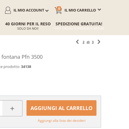
0
IL MIO ACCOUNT
IL MIO CARRELLO
40 GIORNI PER IL RESO
SPEDIZIONE GRATUITA!
SOLO DA NOI!
*PER ORDINI SUPERIORI A 49 EUR
2
di
3
fontana Pfn 3500
ce prodotto:
34138
+
AGGIUNGI AL CARRELLO
Aggiungi alla lista dei desideri