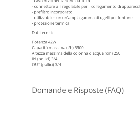
- cavo di alimentazione da 10 m
- connettore a T regolabile per il collegamento di apparecc
- prefiltro incorporato
- utilizzabile con un'ampia gamma di ugelli per fontane
- protezione termica
Dati tecnici:
Potenza 42W
Capacità massima (l/h) 3500
Altezza massima della colonna d'acqua (cm) 250
IN (pollici) 3/4
OUT (pollici) 3/4
Domande e Risposte (FAQ)