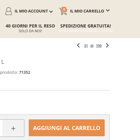
0
IL MIO ACCOUNT
IL MIO CARRELLO
40 GIORNI PER IL RESO
SPEDIZIONE GRATUITA!
SOLO DA NOI!
*PER ORDINI SUPERIORI A 49 EUR
31
di
150
 L
 prodotto:
71352
+
AGGIUNGI AL CARRELLO