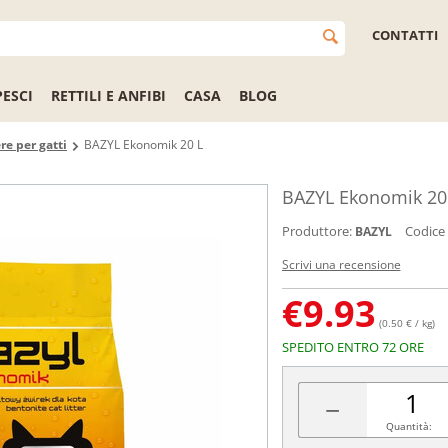
CONTATTI
PESCI
RETTILI E ANFIBI
CASA
BLOG
re per gatti
BAZYL Ekonomik 20 L
BAZYL Ekonomik 20
Produttore:
Codice
BAZYL
Scrivi una recensione
€
9.93
(0.50 € / kg)
SPEDITO ENTRO 72 ORE
−
Quantità: