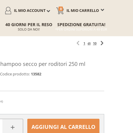
0
IL MIO ACCOUNT
IL MIO CARRELLO
40 GIORNI PER IL RESO
SPEDIZIONE GRATUITA!
SOLO DA NOI!
*PER ORDINI SUPERIORI A 49 EUR
1
di
10
shampoo secco per roditori 250 ml
Codice prodotto:
13582
ml)
+
AGGIUNGI AL CARRELLO