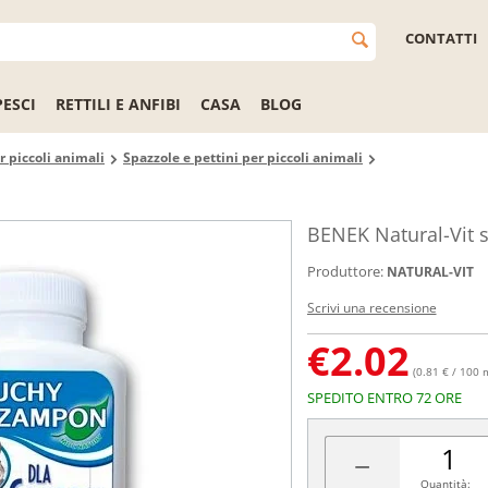
CONTATTI
PESCI
RETTILI E ANFIBI
CASA
BLOG
 piccoli animali
Spazzole e pettini per piccoli animali
BENEK Natural-Vit 
Produttore:
NATURAL-VIT
Scrivi una recensione
€
2.02
(0.81 € / 100 
SPEDITO ENTRO 72 ORE
−
Quantità: