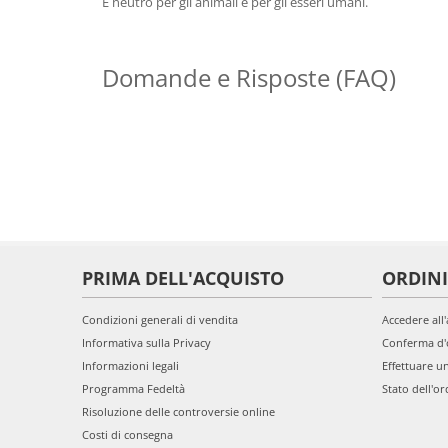
È neutro per gli animali e per gli esseri umani.
Domande e Risposte (FAQ)
PRIMA DELL'ACQUISTO
ORDINI
Condizioni generali di vendita
Accedere all
Informativa sulla Privacy
Conferma d'
Informazioni legali
Effettuare u
Programma Fedeltà
Stato dell'or
Risoluzione delle controversie online
Costi di consegna