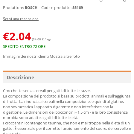
Produttore:
Codice prodotto:
55169
BOSCH
Scrivi una recensione
€
2.04
(34.00 € / kg)
SPEDITO ENTRO 72 ORE
Immagini dei nostri clienti
Mostra altre foto
Descrizione
Crocchette senza cereali per gatti di tutte le razze.
La composizione del prodotto si basa su prodotti animali e sull'aggiunta
di frutta. La rinuncia ai cereali nella composizione, e quindi al glutine,
non sovraccarica l'apparato digerente e non interferisce con la
digestione. Le dimensioni dei bocconcini - 1,5 cm - e la loro consistenza
morbida sono adatte a gatti di tutte le età.
I croccantini contengono taurina, che non è mai troppa nella dieta di un
gatto. È essenziale per il corretto funzionamento del cuore, del cervello e
della vista.