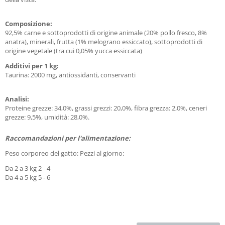
Composizione:
92,5% carne e sottoprodotti di origine animale (20% pollo fresco, 8%
anatra), minerali, frutta (1% melograno essiccato), sottoprodotti di
origine vegetale (tra cui 0,05% yucca essiccata)
Additivi per 1 kg:
Taurina: 2000 mg, antiossidanti, conservanti
Analisi:
Proteine grezze: 34,0%, grassi grezzi: 20,0%, fibra grezza: 2,0%, ceneri
grezze: 9,5%, umidità: 28,0%.
Raccomandazioni per l'alimentazione:
Peso corporeo del gatto: Pezzi al giorno:
Da 2 a 3 kg 2 - 4
Da 4 a 5 kg 5 - 6