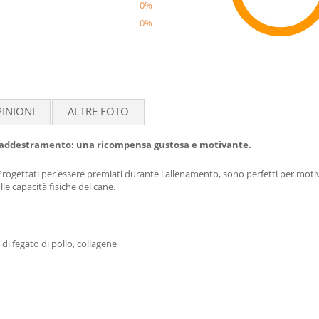
0%
0%
Reco
INIONI
ALTRE FOTO
e l'addestramento: una ricompensa gustosa e motivante.
 Progettati per essere premiati durante l'allenamento, sono perfetti per motiv
le capacità fisiche del cane.
 di fegato di pollo, collagene