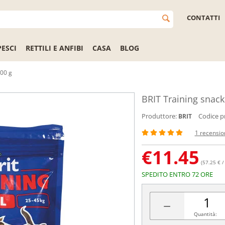
CONTATTI
PESCI
RETTILI E ANFIBI
CASA
BLOG
200 g
BRIT Training snack
Produttore:
Codice p
BRIT
1 recensio
€
11.45
(57.25 € /
SPEDITO ENTRO 72 ORE
−
Quantità: