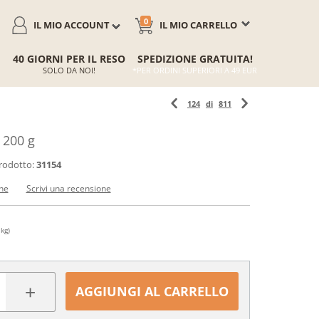
0
IL MIO ACCOUNT
IL MIO CARRELLO
40 GIORNI PER IL RESO
SPEDIZIONE GRATUITA!
SOLO DA NOI!
*PER ORDINI SUPERIORI A 49 EUR
124
di
811
 200 g
rodotto:
31154
ne
Scrivi una recensione
 kg)
+
AGGIUNGI AL CARRELLO