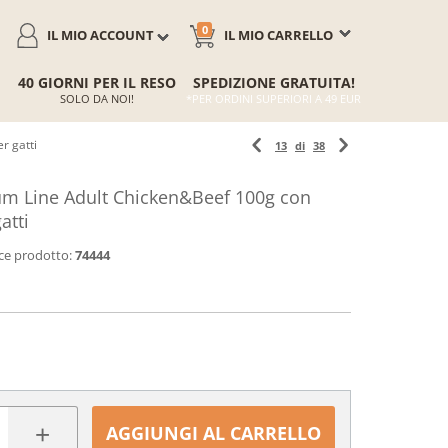
0
IL MIO ACCOUNT
IL MIO CARRELLO
40 GIORNI PER IL RESO
SPEDIZIONE GRATUITA!
SOLO DA NOI!
*PER ORDINI SUPERIORI A 49 EUR
r gatti
13
di
38
m Line Adult Chicken&Beef 100g con
atti
ce prodotto:
74444
+
AGGIUNGI AL CARRELLO