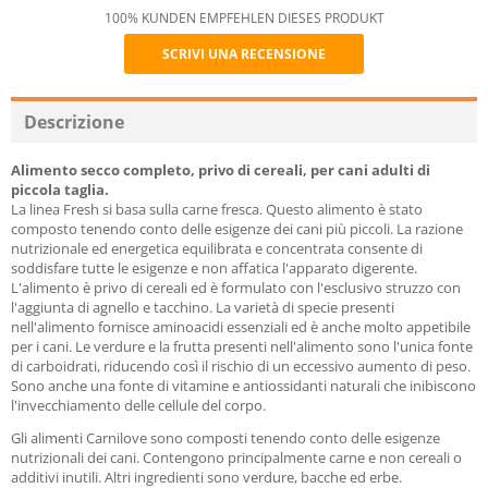
100% KUNDEN EMPFEHLEN DIESES PRODUKT
SCRIVI UNA RECENSIONE
Recommend
Descrizione
Alimento secco completo, privo di cereali, per cani adulti di
piccola taglia.
La linea Fresh si basa sulla carne fresca. Questo alimento è stato
composto tenendo conto delle esigenze dei cani più piccoli. La razione
nutrizionale ed energetica equilibrata e concentrata consente di
soddisfare tutte le esigenze e non affatica l'apparato digerente.
L'alimento è privo di cereali ed è formulato con l'esclusivo struzzo con
l'aggiunta di agnello e tacchino. La varietà di specie presenti
nell'alimento fornisce aminoacidi essenziali ed è anche molto appetibile
per i cani. Le verdure e la frutta presenti nell'alimento sono l'unica fonte
di carboidrati, riducendo così il rischio di un eccessivo aumento di peso.
Sono anche una fonte di vitamine e antiossidanti naturali che inibiscono
l'invecchiamento delle cellule del corpo.
Gli alimenti Carnilove sono composti tenendo conto delle esigenze
nutrizionali dei cani. Contengono principalmente carne e non cereali o
additivi inutili. Altri ingredienti sono verdure, bacche ed erbe.