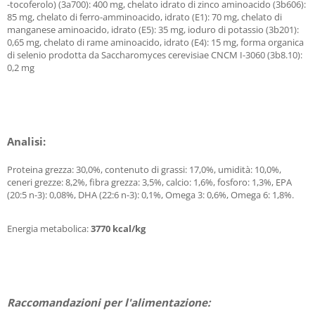
-tocoferolo) (3a700): 400 mg, chelato idrato di zinco aminoacido (3b606):
85 mg, chelato di ferro-amminoacido, idrato (E1): 70 mg, chelato di
manganese aminoacido, idrato (E5): 35 mg, ioduro di potassio (3b201):
0,65 mg, chelato di rame aminoacido, idrato (E4): 15 mg, forma organica
di selenio prodotta da Saccharomyces cerevisiae CNCM I-3060 (3b8.10):
0,2 mg
Analisi:
Proteina grezza: 30,0%, contenuto di grassi: 17,0%, umidità: 10,0%,
ceneri grezze: 8,2%, fibra grezza: 3,5%, calcio: 1,6%, fosforo: 1,3%, EPA
(20:5 n-3): 0,08%, DHA (22:6 n-3): 0,1%, Omega 3: 0,6%, Omega 6: 1,8%.
Energia metabolica:
3770 kcal/kg
Raccomandazioni per l'alimentazione: