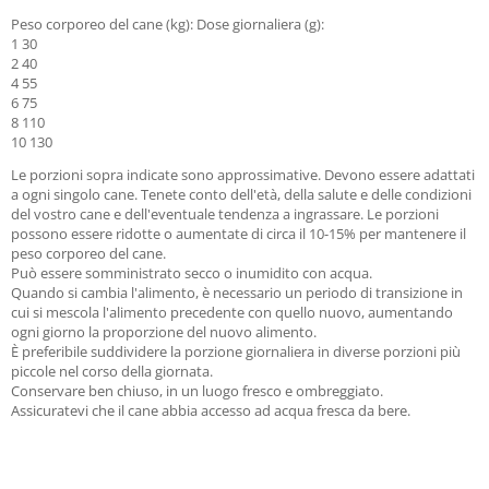
Peso corporeo del cane (kg): Dose giornaliera (g):
1 30
2 40
4 55
6 75
8 110
10 130
Le porzioni sopra indicate sono approssimative. Devono essere adattati
a ogni singolo cane. Tenete conto dell'età, della salute e delle condizioni
del vostro cane e dell'eventuale tendenza a ingrassare. Le porzioni
possono essere ridotte o aumentate di circa il 10-15% per mantenere il
peso corporeo del cane.
Può essere somministrato secco o inumidito con acqua.
Quando si cambia l'alimento, è necessario un periodo di transizione in
cui si mescola l'alimento precedente con quello nuovo, aumentando
ogni giorno la proporzione del nuovo alimento.
È preferibile suddividere la porzione giornaliera in diverse porzioni più
piccole nel corso della giornata.
Conservare ben chiuso, in un luogo fresco e ombreggiato.
Assicuratevi che il cane abbia accesso ad acqua fresca da bere.