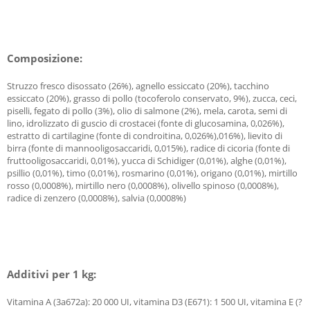
Composizione:
Struzzo fresco disossato (26%), agnello essiccato (20%), tacchino
essiccato (20%), grasso di pollo (tocoferolo conservato, 9%), zucca, ceci,
piselli, fegato di pollo (3%), olio di salmone (2%), mela, carota, semi di
lino, idrolizzato di guscio di crostacei (fonte di glucosamina, 0,026%),
estratto di cartilagine (fonte di condroitina, 0,026%),016%), lievito di
birra (fonte di mannooligosaccaridi, 0,015%), radice di cicoria (fonte di
fruttooligosaccaridi, 0,01%), yucca di Schidiger (0,01%), alghe (0,01%),
psillio (0,01%), timo (0,01%), rosmarino (0,01%), origano (0,01%), mirtillo
rosso (0,0008%), mirtillo nero (0,0008%), olivello spinoso (0,0008%),
radice di zenzero (0,0008%), salvia (0,0008%)
Additivi per 1 kg:
Vitamina A (3a672a): 20 000 UI, vitamina D3 (E671): 1 500 UI, vitamina E (?