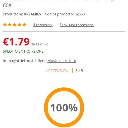
60g
Produttore:
Codice prodotto:
32653
DREAMIES
4 recensioni
Scrivi una recensione
€
1.79
(29.83 € / kg)
SPEDITO ENTRO 72 ORE
Immagini dei nostri clienti
Mostra altre foto
4 RECENSIONI
5 z 5
100%