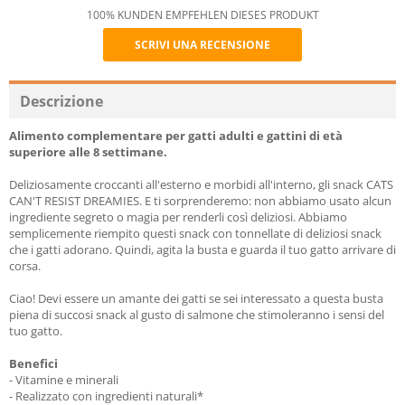
100% KUNDEN EMPFEHLEN DIESES PRODUKT
SCRIVI UNA RECENSIONE
Recommend
Descrizione
Alimento complementare per gatti adulti e gattini di età
superiore alle 8 settimane.
Deliziosamente croccanti all'esterno e morbidi all'interno, gli snack CATS
CAN'T RESIST DREAMIES. E ti sorprenderemo: non abbiamo usato alcun
ingrediente segreto o magia per renderli così deliziosi. Abbiamo
semplicemente riempito questi snack con tonnellate di deliziosi snack
che i gatti adorano. Quindi, agita la busta e guarda il tuo gatto arrivare di
corsa.
Ciao! Devi essere un amante dei gatti se sei interessato a questa busta
piena di succosi snack al gusto di salmone che stimoleranno i sensi del
tuo gatto.
Benefici
- Vitamine e minerali
- Realizzato con ingredienti naturali*