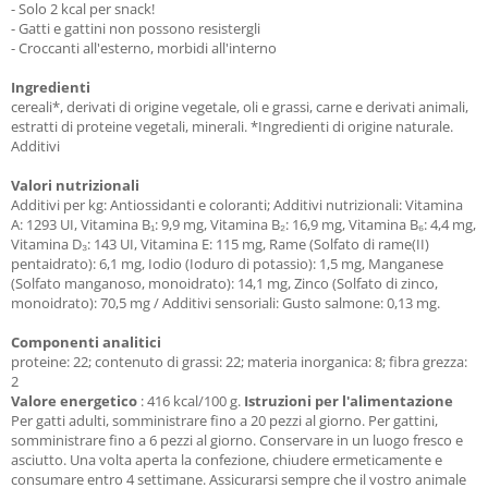
- Solo 2 kcal per snack!
- Gatti e gattini non possono resistergli
- Croccanti all'esterno, morbidi all'interno
Ingredienti
cereali*, derivati ​​di origine vegetale, oli e grassi, carne e derivati ​​animali,
estratti di proteine ​​vegetali, minerali. *Ingredienti di origine naturale.
Additivi
Valori nutrizionali
Additivi per kg: Antiossidanti e coloranti; Additivi nutrizionali: Vitamina
A: 1293 UI, Vitamina B₁: 9,9 mg, Vitamina B₂: 16,9 mg, Vitamina B₆: 4,4 mg,
Vitamina D₃: 143 UI, Vitamina E: 115 mg, Rame (Solfato di rame(II)
pentaidrato): 6,1 mg, Iodio (Ioduro di potassio): 1,5 mg, Manganese
(Solfato manganoso, monoidrato): 14,1 mg, Zinco (Solfato di zinco,
monoidrato): 70,5 mg / Additivi sensoriali: Gusto salmone: 0,13 mg.
Componenti analitici
proteine: 22; contenuto di grassi: 22; materia inorganica: 8; fibra grezza:
2
Valore
energetico
: 416 kcal/100 g.
Istruzioni per l'alimentazione
Per gatti adulti, somministrare fino a 20 pezzi al giorno.
Per gattini,
somministrare fino a 6 pezzi al giorno.
Conservare in un luogo fresco e
asciutto. Una volta aperta la confezione, chiudere ermeticamente e
consumare entro 4 settimane. Assicurarsi sempre che il vostro animale