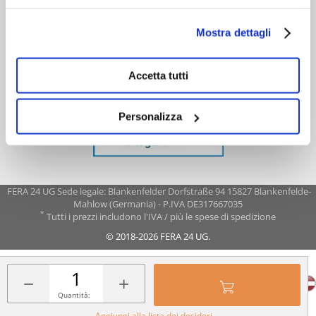
Mostra dettagli
Accetta tutti
Personalizza
FERA 24 UG Sede legale: Blankenfelder Dorfstraße 94 15827 Blankenfelde-
Mahlow (Germania) - P.IVA DE317667035
*
Tutti i prezzi includono l'IVA / più le spese di spedizione
© 2018-2026 FERA 24 UG.
FERA INTERNATIONAL:
−
+
Quantità:
Aggiungi alla lista dei desideri