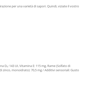
azione per una varietà di sapori. Quindi, viziate il vostro
mina D₃: 143 UI, Vitamina E: 115 mg, Rame (Solfato di
i zinco, monoidrato): 70,5 mg / Additivi sensoriali: Gusto