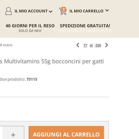
0
IL MIO ACCOUNT
IL MIO CARRELLO
40 GIORNI PER IL RESO
SPEDIZIONE GRATUITA!
SOLO DA NOI!
*PER ORDINI SUPERIORI A 45 EUR
di mare
77
di
250
Multivitamins 55g bocconcini per gatti
ice prodotto:
75115
+
AGGIUNGI AL CARRELLO