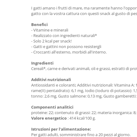
I gatti amano i frutti di mare, ma raramente hanno l'opportu
gatto con la vostra cattura con questi snack al gusto di pe
Benefici
- Vitamine e minerali
- Realizzato con ingredienti naturali*
- Solo 2 kcal per snack!
- Gatti e gattini non possono resistergli
- Croccanti all'esterno, morbidi all'interno.
Ingredienti
Cereali*, carne e derivati ​​animali, oli e grassi, estratti di pro
Additivi nutrizionali
Antiossidanti e coloranti; Additivi nutrizionali: Vitamina A
rame(II) pentaidrato): 6,1 mg, Iodio (Ioduro di potassio): 
tonno: 2,6 mg, Gusto salmone: 0,13 mg, Gusto gamberetti:
Componenti analitici
proteine: 22; contenuto di grassi: 22; materia inorganica: 8;
Valore energetico
: 414 kcal/100 g.
Istruzioni per l'alimentazione:
Per gatti adulti, somministrare fino a 20 pezzi al giorno.