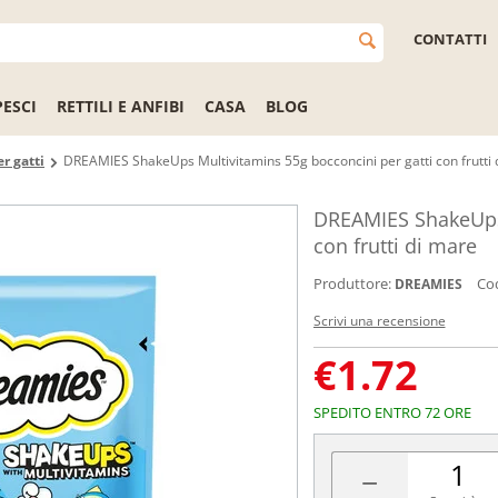
CONTATTI
PESCI
RETTILI E ANFIBI
CASA
BLOG
r gatti
DREAMIES ShakeUps Multivitamins 55g bocconcini per gatti con frutti 
DREAMIES ShakeUps 
con frutti di mare
Produttore:
Cod
DREAMIES
Scrivi una recensione
€
1.72
SPEDITO ENTRO 72 ORE
−