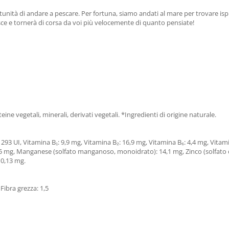
nità di andare a pescare. Per fortuna, siamo andati al mare per trovare ispir
sce e tornerà di corsa da voi più velocemente di quanto pensiate!
teine ​​vegetali, minerali, derivati ​​vegetali. *Ingredienti di origine naturale.
: 1293 UI, Vitamina B₁: 9,9 mg, Vitamina B₂: 16,9 mg, Vitamina B₆: 4,4 mg, Vita
1,5 mg, Manganese (solfato manganoso, monoidrato): 14,1 mg, Zinco (solfato d
 0,13 mg.
 Fibra grezza: 1,5