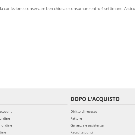
a la confezione, conservare ben chiusa e consumare entro 4 settimane. Assic
DOPO L'ACQUISTO
'account
Diritto di recesso
ordine
Fatture
n ordine
Garanzia e assistenza
dine
Raccolta punti