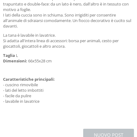
trapuntato e double-face: da un lato è nero, dall'altro è in tessuto con
motivo a foglie.
I lati della cuccia sono in schiuma. Sono irrigiditi per consentire
all'animale di sdraiarsi comodamente. Un fiocco decorativo è cucito sul
davanti.
La tana è lavabile in lavatrice.
Si adatta all'intera linea di accessori: borsa per animali, cesto per
giocattoli, giocattoli e altro ancora.
Taglia
L
Dimensioni:
66x55x28 cm
Caratteristiche principali:
- cuscino rimovibile
- lati del letto imbottiti
- facile da pulire
- lavabile in lavatrice
NUOVO POST