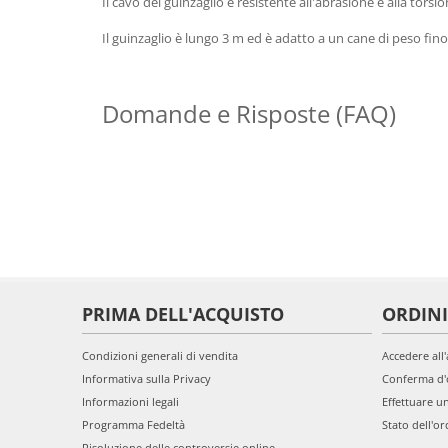
Il cavo del guinzaglio è resistente all'abrasione e alla torsio
Il guinzaglio è lungo 3 m ed è adatto a un cane di peso fino
Domande e Risposte (FAQ)
PRIMA DELL'ACQUISTO
ORDINI
Condizioni generali di vendita
Accedere all
Informativa sulla Privacy
Conferma d'
Informazioni legali
Effettuare u
Programma Fedeltà
Stato dell'or
Risoluzione delle controversie online