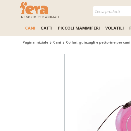
NEGOZIO PER ANIMALI
CANI
GATTI
PICCOLI MAMMIFERI
VOLATILI
Pagina Iniziale
Cani
Collari, guinzagli e pettorine per cani