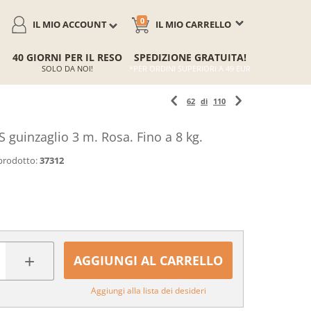
0
IL MIO ACCOUNT
IL MIO CARRELLO
40 GIORNI PER IL RESO
SPEDIZIONE GRATUITA!
SOLO DA NOI!
*PER ORDINI SUPERIORI A 49 EUR
62
di
110
S guinzaglio 3 m. Rosa. Fino a 8 kg.
prodotto:
37312
+
AGGIUNGI AL CARRELLO
Aggiungi alla lista dei desideri