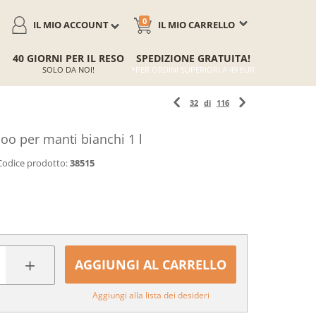
0
IL MIO ACCOUNT
IL MIO CARRELLO
40 GIORNI PER IL RESO
SPEDIZIONE GRATUITA!
SOLO DA NOI!
*PER ORDINI SUPERIORI A 49 EUR
32
di
116
 per manti bianchi 1 l
Codice prodotto:
38515
+
AGGIUNGI AL CARRELLO
Aggiungi alla lista dei desideri