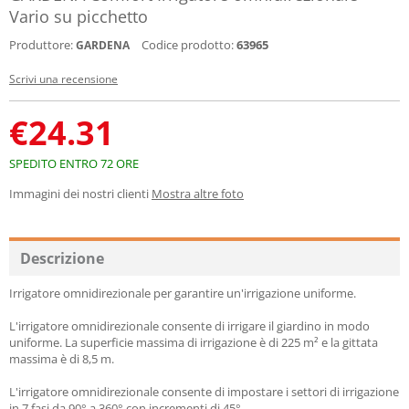
Vario su picchetto
Produttore:
Codice prodotto:
63965
GARDENA
Scrivi una recensione
€
24.31
SPEDITO ENTRO 72 ORE
Immagini dei nostri clienti
Mostra altre foto
Descrizione
Irrigatore omnidirezionale per garantire un'irrigazione uniforme.
L'irrigatore omnidirezionale consente di irrigare il giardino in modo
uniforme. La superficie massima di irrigazione è di 225 m² e la gittata
massima è di 8,5 m.
L'irrigatore omnidirezionale consente di impostare i settori di irrigazione
in 7 fasi da 90° a 360° con incrementi di 45°.