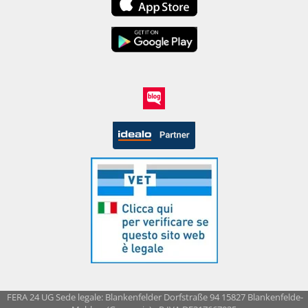
FERA 24 UG Sede legale: Blankenfelder Dorfstraße 94 15827 Blankenfelde-