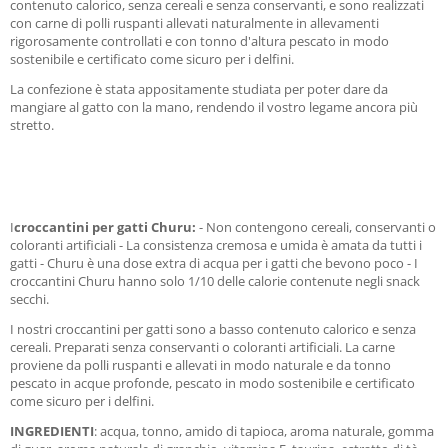
contenuto calorico, senza cereali e senza conservanti, e sono realizzati
con carne di polli ruspanti allevati naturalmente in allevamenti
rigorosamente controllati e con tonno d'altura pescato in modo
sostenibile e certificato come sicuro per i delfini.
La confezione è stata appositamente studiata per poter dare da
mangiare al gatto con la mano, rendendo il vostro legame ancora più
stretto.
I
croccantini per gatti Churu:
- Non contengono cereali, conservanti o
coloranti artificiali - La consistenza cremosa e umida è amata da tutti i
gatti - Churu è una dose extra di acqua per i gatti che bevono poco - I
croccantini Churu hanno solo 1/10 delle calorie contenute negli snack
secchi.
I nostri croccantini per gatti sono a basso contenuto calorico e senza
cereali. Preparati senza conservanti o coloranti artificiali. La carne
proviene da polli ruspanti e allevati in modo naturale e da tonno
pescato in acque profonde, pescato in modo sostenibile e certificato
come sicuro per i delfini.
INGREDIENTI
: acqua, tonno, amido di tapioca, aroma naturale, gomma