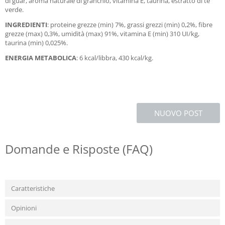
di guar, aroma naturale di granchio, vitamina E, taurina, estratto di tè
verde.
INGREDIENTI
: proteine grezze (min) 7%, grassi grezzi (min) 0,2%, fibre
grezze (max) 0,3%, umidità (max) 91%, vitamina E (min) 310 UI/kg,
taurina (min) 0,025%.
ENERGIA METABOLICA
: 6 kcal/libbra, 430 kcal/kg.
NUOVO POST
Domande e Risposte (FAQ)
Caratteristiche
Opinioni