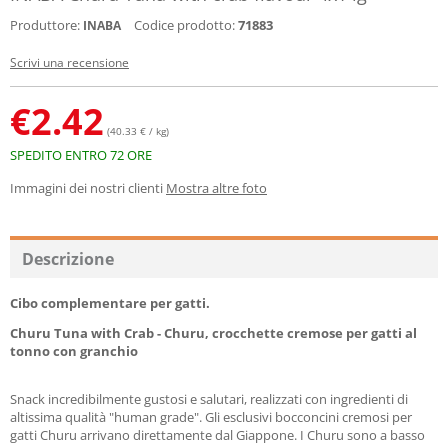
Produttore:
Codice prodotto:
71883
INABA
Scrivi una recensione
€
2.42
(40.33 € / kg)
SPEDITO ENTRO 72 ORE
Immagini dei nostri clienti
Mostra altre foto
Descrizione
Cibo complementare per gatti.
Churu Tuna with Crab - Churu, crocchette cremose per gatti al
tonno con granchio
Snack incredibilmente gustosi e salutari, realizzati con ingredienti di
altissima qualità "human grade". Gli esclusivi bocconcini cremosi per
gatti Churu arrivano direttamente dal Giappone. I Churu sono a basso