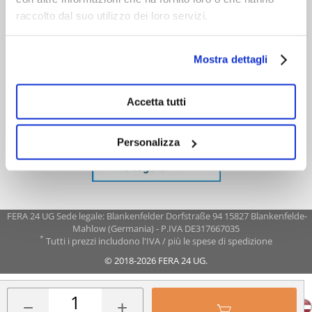
raccolto dal suo utilizzo dei loro servizi.
Mostra dettagli
Accetta tutti
Personalizza
FERA 24 UG Sede legale: Blankenfelder Dorfstraße 94 15827 Blankenfelde-
Mahlow (Germania) - P.IVA DE317667035
*
Tutti i prezzi includono l'IVA / più le spese di spedizione
© 2018-2026 FERA 24 UG.
FERA INTERNATIONAL:
−
+