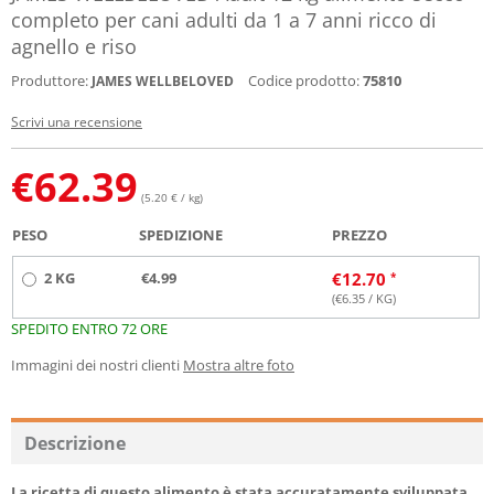
completo per cani adulti da 1 a 7 anni ricco di
agnello e riso
Produttore:
Codice prodotto:
75810
JAMES WELLBELOVED
Scrivi una recensione
€
62.39
(5.20 € / kg)
PESO
SPEDIZIONE
PREZZO
2 KG
€4.99
€
12.70
(€
6.35
/ KG)
SPEDITO ENTRO 72 ORE
Immagini dei nostri clienti
Mostra altre foto
Descrizione
La ricetta di questo alimento è stata accuratamente sviluppata