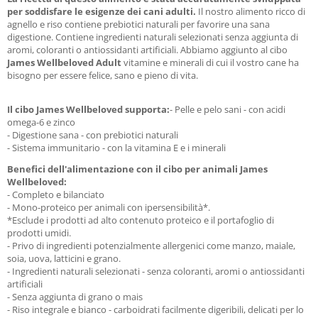
per soddisfare le esigenze dei cani adulti.
Il nostro alimento ricco di
agnello e riso contiene prebiotici naturali per favorire una sana
digestione. Contiene ingredienti naturali selezionati senza aggiunta di
aromi, coloranti o antiossidanti artificiali. Abbiamo aggiunto al cibo
James Wellbeloved Adult
vitamine e minerali di cui il vostro cane ha
bisogno per essere felice, sano e pieno di vita.
Il cibo James Wellbeloved supporta:
- Pelle e pelo sani - con acidi
omega-6 e zinco
- Digestione sana - con prebiotici naturali
- Sistema immunitario - con la vitamina E e i minerali
Benefici dell'alimentazione con il cibo per animali James
Wellbeloved:
- Completo e bilanciato
- Mono-proteico per animali con ipersensibilità*.
*Esclude i prodotti ad alto contenuto proteico e il portafoglio di
prodotti umidi.
- Privo di ingredienti potenzialmente allergenici come manzo, maiale,
soia, uova, latticini e grano.
- Ingredienti naturali selezionati - senza coloranti, aromi o antiossidanti
artificiali
- Senza aggiunta di grano o mais
- Riso integrale e bianco - carboidrati facilmente digeribili, delicati per lo