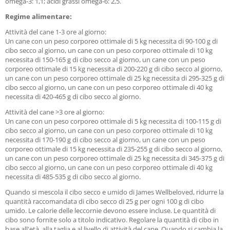
omega-3: 1,1; acidi grassi omega-6: 2,5.
Regime alimentare:
Attività del cane 1-3 ore al giorno:
Un cane con un peso corporeo ottimale di 5 kg necessita di 90-100 g di
cibo secco al giorno, un cane con un peso corporeo ottimale di 10 kg
necessita di 150-165 g di cibo secco al giorno, un cane con un peso
corporeo ottimale di 15 kg necessita di 200-220 g di cibo secco al giorno,
un cane con un peso corporeo ottimale di 25 kg necessita di 295-325 g di
cibo secco al giorno, un cane con un peso corporeo ottimale di 40 kg
necessita di 420-465 g di cibo secco al giorno.
Attività del cane >3 ore al giorno:
Un cane con un peso corporeo ottimale di 5 kg necessita di 100-115 g di
cibo secco al giorno, un cane con un peso corporeo ottimale di 10 kg
necessita di 170-190 g di cibo secco al giorno, un cane con un peso
corporeo ottimale di 15 kg necessita di 235-255 g di cibo secco al giorno,
un cane con un peso corporeo ottimale di 25 kg necessita di 345-375 g di
cibo secco al giorno, un cane con un peso corporeo ottimale di 40 kg
necessita di 485-535 g di cibo secco al giorno.
Quando si mescola il cibo secco e umido di James Wellbeloved, ridurre la
quantità raccomandata di cibo secco di 25 g per ogni 100 g di cibo
umido. Le calorie delle leccornie devono essere incluse. Le quantità di
cibo sono fornite solo a titolo indicativo. Regolare la quantità di cibo in
base all'età, alla taglia e al livello di attività del cane. Quando si cambia la