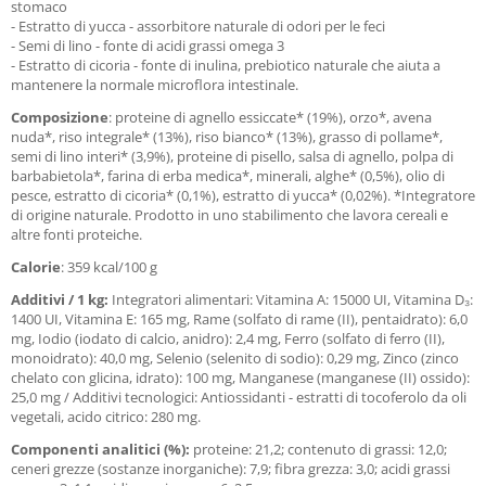
stomaco
- Estratto di yucca - assorbitore naturale di odori per le feci
- Semi di lino - fonte di acidi grassi omega 3
- Estratto di cicoria - fonte di inulina, prebiotico naturale che aiuta a
mantenere la normale microflora intestinale.
Composizione
: proteine di agnello essiccate* (19%), orzo*, avena
nuda*, riso integrale* (13%), riso bianco* (13%), grasso di pollame*,
semi di lino interi* (3,9%), proteine di pisello, salsa di agnello, polpa di
barbabietola*, farina di erba medica*, minerali, alghe* (0,5%), olio di
pesce, estratto di cicoria* (0,1%), estratto di yucca* (0,02%). *Integratore
di origine naturale. Prodotto in uno stabilimento che lavora cereali e
altre fonti proteiche.
Calorie
: 359 kcal/100 g
Additivi / 1 kg:
Integratori alimentari: Vitamina A: 15000 UI, Vitamina D₃:
1400 UI, Vitamina E: 165 mg, Rame (solfato di rame (II), pentaidrato): 6,0
mg, Iodio (iodato di calcio, anidro): 2,4 mg, Ferro (solfato di ferro (II),
monoidrato): 40,0 mg, Selenio (selenito di sodio): 0,29 mg, Zinco (zinco
chelato con glicina, idrato): 100 mg, Manganese (manganese (II) ossido):
25,0 mg / Additivi tecnologici: Antiossidanti - estratti di tocoferolo da oli
vegetali, acido citrico: 280 mg.
Componenti analitici (%):
proteine: 21,2; contenuto di grassi: 12,0;
ceneri grezze (sostanze inorganiche): 7,9; fibra grezza: 3,0; acidi grassi