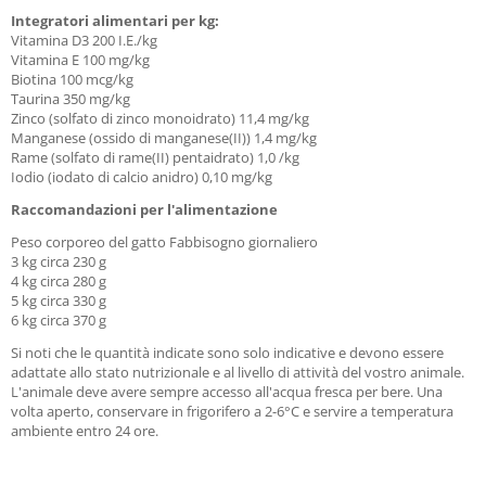
Integratori alimentari per kg:
Vitamina D3 200 I.E./kg
Vitamina E 100 mg/kg
Biotina 100 mcg/kg
Taurina 350 mg/kg
Zinco (solfato di zinco monoidrato) 11,4 mg/kg
Manganese (ossido di manganese(II)) 1,4 mg/kg
Rame (solfato di rame(II) pentaidrato) 1,0 /kg
Iodio (iodato di calcio anidro) 0,10 mg/kg
Raccomandazioni per l'alimentazione
Peso corporeo del gatto Fabbisogno giornaliero
3 kg circa 230 g
4 kg circa 280 g
5 kg circa 330 g
6 kg circa 370 g
Si noti che le quantità indicate sono solo indicative e devono essere
adattate allo stato nutrizionale e al livello di attività del vostro animale.
L'animale deve avere sempre accesso all'acqua fresca per bere. Una
volta aperto, conservare in frigorifero a 2-6°C e servire a temperatura
ambiente entro 24 ore.