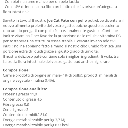
- Con biotina, rame e zinco per un pelo lucido
- Con il 4% di inulina: una fibra prebiotica che favorisce un'adeguata
flora intestinale
Servito in tavola! Il nostro
JosiCat Paté con pollo
potrebbe diventare il
nuovo alimento preferito del vostro gatto, poiché questo succulento
cibo umido per gatti con pollo è eccezionalmente gustoso. Contiene
inoltre vitamina E per favorire la protezione delle cellule e vitamina D3
per sostenere una struttura ossea stabile. E cercate invano additivi
inutili: noi ne abbiamo fatto a meno. Il nostro cibo umido fornisce una
porzione extra di liquidi grazie al giusto grado di umidità.
Il nostro delizioso paté contiene solo i migliori ingredienti. E voilà, tra
l'altro, la flora intestinale del vostro gatto può anche migliorare.
Composizione
:
Carni e prodotti di origine animale (4% di pollo); prodotti minerali di
origine vegetale; (inulina 0,4%).
Composizione analitica:
Proteina grezza 11,0
Contenuto di grassi 4,5
Fibra grezza 0,3
Ceneri grezze 2
Contenuto di umidità 81,0
Energia metabolizzabile per kg 3,7 MJ
Energia metabolizzabile per kg 877 kcal