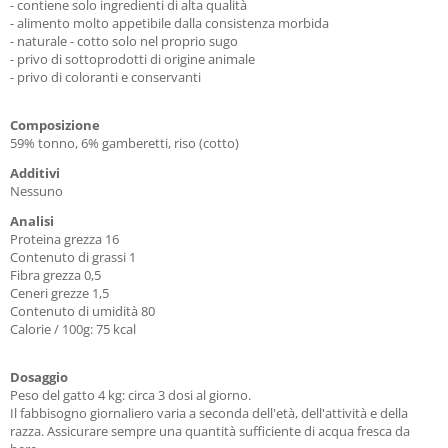
- contiene solo ingredienti di alta qualità
- alimento molto appetibile dalla consistenza morbida
- naturale - cotto solo nel proprio sugo
- privo di sottoprodotti di origine animale
- privo di coloranti e conservanti
Composizione
59% tonno, 6% gamberetti, riso (cotto)
Additivi
Nessuno
Analisi
Proteina grezza 16
Contenuto di grassi 1
Fibra grezza 0,5
Ceneri grezze 1,5
Contenuto di umidità 80
Calorie / 100g: 75 kcal
Dosaggio
Peso del gatto 4 kg: circa 3 dosi al giorno.
Il fabbisogno giornaliero varia a seconda dell'età, dell'attività e della
razza. Assicurare sempre una quantità sufficiente di acqua fresca da