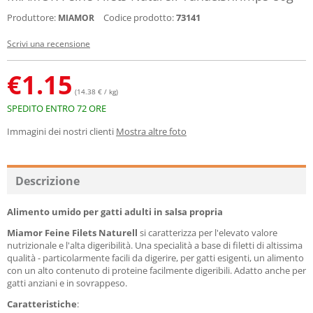
Produttore:
Codice prodotto:
73141
MIAMOR
Scrivi una recensione
€
1.15
(14.38 € / kg)
SPEDITO ENTRO 72 ORE
Immagini dei nostri clienti
Mostra altre foto
Descrizione
Alimento umido per gatti adulti in salsa propria
Miamor Feine Filets Naturell
si caratterizza per l'elevato valore
nutrizionale e l'alta digeribilità. Una specialità a base di filetti di altissima
qualità - particolarmente facili da digerire, per gatti esigenti, un alimento
con un alto contenuto di proteine facilmente digeribili. Adatto anche per
gatti anziani e in sovrappeso.
Caratteristiche
: