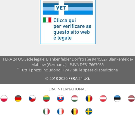
FERA 24 UG Sede legale: Blankenfelder Dorfstraße 94 15827 Blankenfelde-
Mahlow (Germania) - P.IVA DE317667035
*
Tutti i prezzi includono l'IVA / più le spese di spedizione
© 2018-2026 FERA 24 UG.
FERA INTERNATIONAL: