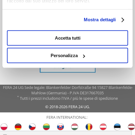
raccolto dal suo utilizzo dei loro servizi.
Mostra dettagli
Accetta tutti
Personalizza
FERA 24 UG Sede legale: Blankenfelder Dorfstraße 94 15827 Blankenfelde-
Mahlow (Germania) - P.IVA DE317667035
*
Tutti i prezzi includono l'IVA / più le spese di spedizione
© 2018-2026 FERA 24 UG.
FERA INTERNATIONAL: