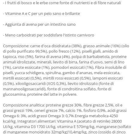
- I frutti di bosco e le erbe come fonte di nutrienti e di fibre naturali
- Vitamine A e C per un pelo sano e brillante
- Aggiunta di avena per un intestino sano
- Meno carboidrati per soddisfare l'istinto carnivoro
Composizione: carne d'oca disidratata (38%), grasso animale (16%) (olio
di pollo purificato 99,5%), pollo fresco (12%), piselli gialli, amido di
tapioca, riso (5%), farina di avena (4%), polpa di barbabietola, proteine
animali idrolizzate, minerali, lievito di birra, farina d'uovo, semi di lino
(1%), carote essiccate (1%), pomodori essiccati (1%), Fibra insolubile di
piselli, yucca schidigera, spirulina, gambo d'ananas, mela essiccata,
mirtilli essiccati (0,5%), mirtilli rossi essiccati (0,5%), lamponi essiccati
(0,5%), xilooligosaccaridi (XOS 0,3%), lievito idrolizzato (fonte di
mannanooligosaccaridi), fonte di condroitina solfato, fonte di
glucosamina, proteine del latte in polvere.
Composizione analitica: proteine grezze 30%, fibre grezze 2,5%, oli e
grassi grezzi 19%, ceneri grezze 7%, calcio 1%, fosforo 0,9%, acidi grassi
Omega 6: 3%, acidi grassi Omega 3: 0,7%.Energia metabolica 4250
kcal/kg. Integratori alimentari: Vitamina A (acetato di retinile) 28000
UI/kg, vitamina D3 1700 UI/kg, vitamina E 570mg/kg, manganese (solfato
di manganese monoidrato 32mg/kg)10,4mg/kg, zinco (ossido di zinco