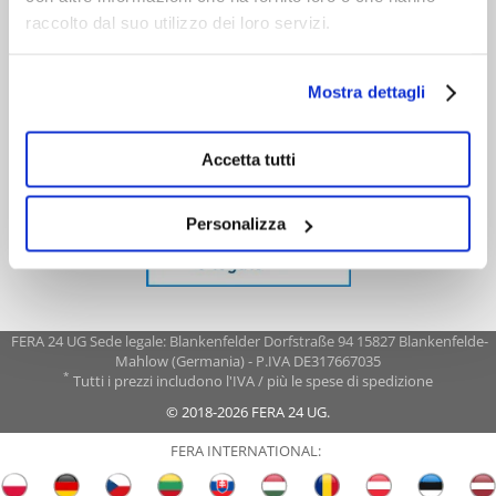
raccolto dal suo utilizzo dei loro servizi.
Mostra dettagli
Accetta tutti
Personalizza
FERA 24 UG Sede legale: Blankenfelder Dorfstraße 94 15827 Blankenfelde-
Mahlow (Germania) - P.IVA DE317667035
*
Tutti i prezzi includono l'IVA / più le spese di spedizione
© 2018-2026 FERA 24 UG.
FERA INTERNATIONAL: