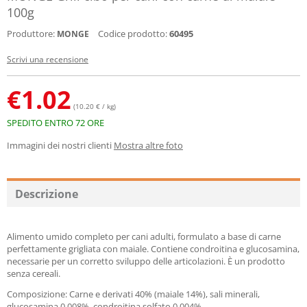
100g
Produttore:
Codice prodotto:
60495
MONGE
Scrivi una recensione
€
1.02
(10.20 € / kg)
SPEDITO ENTRO 72 ORE
Immagini dei nostri clienti
Mostra altre foto
Descrizione
Alimento umido completo per cani adulti, formulato a base di carne
perfettamente grigliata con maiale. Contiene condroitina e glucosamina,
necessarie per un corretto sviluppo delle articolazioni. È un prodotto
senza cereali.
Composizione: Carne e derivati 40% (maiale 14%), sali minerali,
glucosamina 0,008%, condroitina solfato 0,004%.