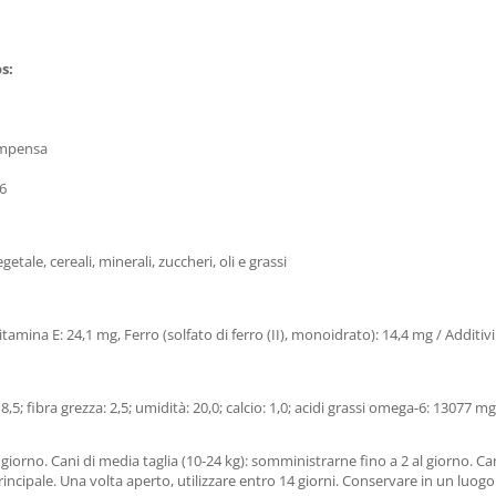
s:
compensa
-6
etale, cereali, minerali, zuccheri, oli e grassi
itamina E: 24,1 mg, Ferro (solfato di ferro (II), monoidrato): 14,4 mg / Additi
8,5; fibra grezza: 2,5; umidità: 20,0; calcio: 1,0; acidi grassi omega-6: 13077 mg
 giorno. Cani di media taglia (10-24 kg): somministrarne fino a 2 al giorno. Can
incipale. Una volta aperto, utilizzare entro 14 giorni. Conservare in un luogo 