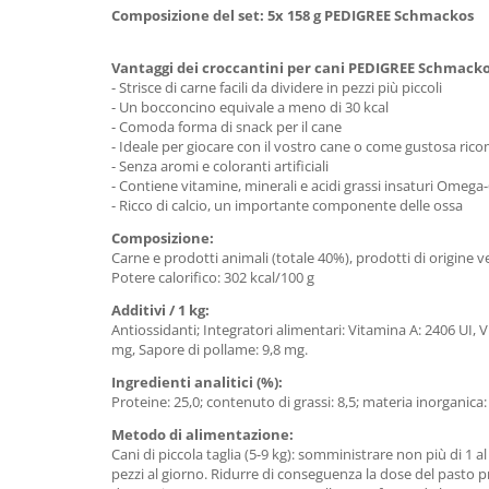
Composizione del set: 5x 158 g PEDIGREE Schmackos
Vantaggi dei croccantini per cani PEDIGREE Schmacko
- Strisce di carne facili da dividere in pezzi più piccoli
- Un bocconcino equivale a meno di 30 kcal
- Comoda forma di snack per il cane
- Ideale per giocare con il vostro cane o come gustosa ri
- Senza aromi e coloranti artificiali
- Contiene vitamine, minerali e acidi grassi insaturi Omega
- Ricco di calcio, un importante componente delle ossa
Composizione:
Carne e prodotti animali (totale 40%), prodotti di origine veg
Potere calorifico: 302 kcal/100 g
Additivi / 1 kg:
Antiossidanti; Integratori alimentari: Vitamina A: 2406 UI, V
mg, Sapore di pollame: 9,8 mg.
Ingredienti analitici (%):
Proteine: 25,0; contenuto di grassi: 8,5; materia inorganica: 
Metodo di alimentazione:
Cani di piccola taglia (5-9 kg): somministrare non più di 1 al
pezzi al giorno. Ridurre di conseguenza la dose del pasto pr