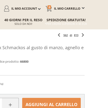
0
IL MIO ACCOUNT
IL MIO CARRELLO
40 GIORNI PER IL RESO
SPEDIZIONE GRATUITA!
SOLO DA NOI!
*PER ORDINI SUPERIORI A 45 EUR
562
di
813
Schmackos al gusto di manzo, agnello e
ice prodotto:
66800
 kg)
+
AGGIUNGI AL CARRELLO