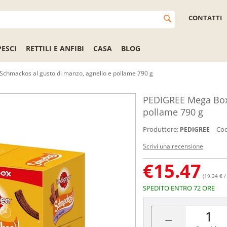
CONTATTI
PESCI
RETTILI E ANFIBI
CASA
BLOG
chmackos al gusto di manzo, agnello e pollame 790 g
PEDIGREE Mega Box 
pollame 790 g
Produttore:
Cod
PEDIGREE
Scrivi una recensione
€
15.47
(19.34 € /
SPEDITO ENTRO 72 ORE
−