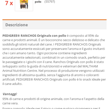
7 x
(55797)
pollo
Descrizione
PEDIGREE® RANCHOS Originals con pollo
è composto al 95% da
carne e prodotti animali. È un bocconcino secco delizioso e delicato che
soddisfa gli istinti naturali del cane. I PEDIGREE® RANCHOS Originals
sono accuratamente essiccati per preservare l'aroma e il gusto invitanti
che i cani amano tanto. Ogni porzione contiene ingredienti
accuratamente selezionati, combinati in un comodo snack, perfetto per
le passeggiate o i giochi con il cane. Ranchos Originals con pollo è stato
sviluppato sotto la guida di nutrizionisti e veterinari del WALTHAM
Animal Nutrition Centre. Nel processo di produzione vengono utilizzati
ingredienti di altissima qualità, senza l'aggiunta di aromi o coloranti
artificiali. PEDIGREE® RANCHOS Originals con pollo è lo snack ideale per
il cane adulto.
Vantaggi
:
95% di carne e prodotti di origine animale, con l'aroma e l'aspetto della
carne vera.
Forma comoda: ideale per il gioco o come gustosa ricompensa per il