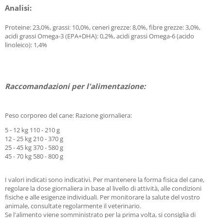
Analisi:
Proteine: 23,0%, grassi: 10,0%, ceneri grezze: 8,0%, fibre grezze: 3,0%,
acidi grassi Omega-3 (EPA+DHA): 0,2%, acidi grassi Omega-6 (acido
linoleico): 1,4%
Raccomandazioni per l'alimentazione:
Peso corporeo del cane: Razione giornaliera:
5 - 12 kg 110 - 210 g
12 - 25 kg 210 - 370 g
25 - 45 kg 370 - 580 g
45 - 70 kg 580 - 800 g
I valori indicati sono indicativi. Per mantenere la forma fisica del cane,
regolare la dose giornaliera in base al livello di attività, alle condizioni
fisiche e alle esigenze individuali. Per monitorare la salute del vostro
animale, consultate regolarmente il veterinario.
Se l'alimento viene somministrato per la prima volta, si consiglia di