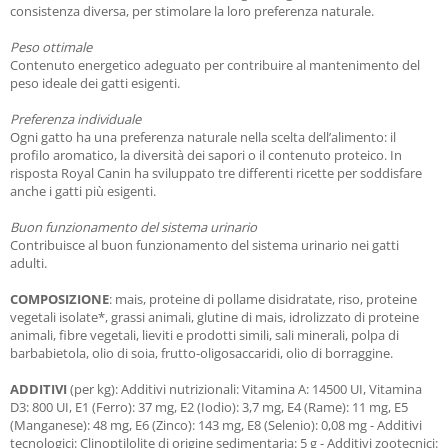
consistenza diversa, per stimolare la loro preferenza naturale.
Peso ottimale
Contenuto energetico adeguato per contribuire al mantenimento del
peso ideale dei gatti esigenti.
Preferenza individuale
Ogni gatto ha una preferenza naturale nella scelta dell’alimento: il
profilo aromatico, la diversità dei sapori o il contenuto proteico. In
risposta Royal Canin ha sviluppato tre differenti ricette per soddisfare
anche i gatti più esigenti.
Buon funzionamento del sistema urinario
Contribuisce al buon funzionamento del sistema urinario nei gatti
adulti.
COMPOSIZIONE
: mais, proteine di pollame disidratate, riso, proteine
vegetali isolate*, grassi animali, glutine di mais, idrolizzato di proteine
animali, fibre vegetali, lieviti e prodotti simili, sali minerali, polpa di
barbabietola, olio di soia, frutto-oligosaccaridi, olio di borraggine.
ADDITIVI
(per kg): Additivi nutrizionali: Vitamina A: 14500 UI, Vitamina
D3: 800 UI, E1 (Ferro): 37 mg, E2 (Iodio): 3,7 mg, E4 (Rame): 11 mg, E5
(Manganese): 48 mg, E6 (Zinco): 143 mg, E8 (Selenio): 0,08 mg - Additivi
tecnologici: Clinoptilolite di origine sedimentaria: 5 g - Additivi zootecnici: