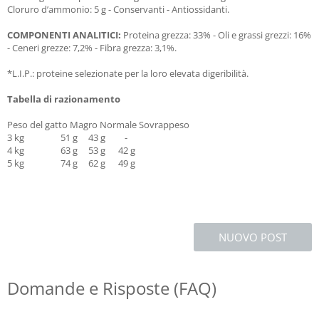
Cloruro d’ammonio: 5 g - Conservanti - Antiossidanti.
COMPONENTI ANALITICI:
Proteina grezza: 33% - Oli e grassi grezzi: 16%
- Ceneri grezze: 7,2% - Fibra grezza: 3,1%.
*L.I.P.: proteine selezionate per la loro elevata digeribilità.
Tabella di razionamento
Peso del gatto Magro Normale Sovrappeso
3 kg 51 g 43 g -
4 kg 63 g 53 g 42 g
5 kg 74 g 62 g 49 g
NUOVO POST
Domande e Risposte (FAQ)