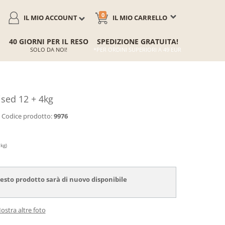
0
IL MIO ACCOUNT
IL MIO CARRELLO
40 GIORNI PER IL RESO
SPEDIZIONE GRATUITA!
SOLO DA NOI!
*PER ORDINI SUPERIORI A 49 EUR
ised 12 + 4kg
Codice prodotto:
9976
 kg)
sto prodotto sarà di nuovo disponibile
ostra altre foto