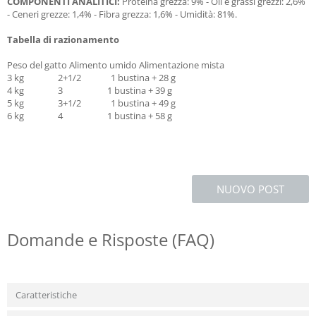
COMPONENTI ANALITICI:
Proteina grezza: 9% - Oli e grassi grezzi: 2,6%
- Ceneri grezze: 1,4% - Fibra grezza: 1,6% - Umidità: 81%.
Tabella di razionamento
Peso del gatto Alimento umido Alimentazione mista
3 kg 2+1/2 1 bustina + 28 g
4 kg 3 1 bustina + 39 g
5 kg 3+1/2 1 bustina + 49 g
6 kg 4 1 bustina + 58 g
NUOVO POST
Domande e Risposte (FAQ)
Caratteristiche