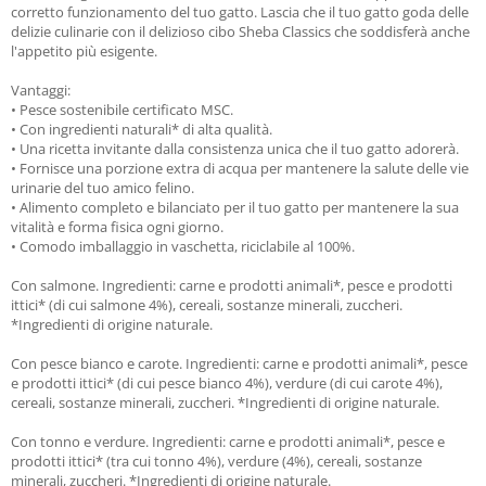
corretto funzionamento del tuo gatto. Lascia che il tuo gatto goda delle
delizie culinarie con il delizioso cibo Sheba Classics che soddisferà anche
l'appetito più esigente.
Vantaggi:
• Pesce sostenibile certificato MSC.
• Con ingredienti naturali* di alta qualità.
• Una ricetta invitante dalla consistenza unica che il tuo gatto adorerà.
• Fornisce una porzione extra di acqua per mantenere la salute delle vie
urinarie del tuo amico felino.
• Alimento completo e bilanciato per il tuo gatto per mantenere la sua
vitalità e forma fisica ogni giorno.
• Comodo imballaggio in vaschetta, riciclabile al 100%.
Con salmone. Ingredienti: carne e prodotti animali*, pesce e prodotti
ittici* (di cui salmone 4%), cereali, sostanze minerali, zuccheri.
*Ingredienti di origine naturale.
Con pesce bianco e carote. Ingredienti: carne e prodotti animali*, pesce
e prodotti ittici* (di cui pesce bianco 4%), verdure (di cui carote 4%),
cereali, sostanze minerali, zuccheri. *Ingredienti di origine naturale.
Con tonno e verdure. Ingredienti: carne e prodotti animali*, pesce e
prodotti ittici* (tra cui tonno 4%), verdure (4%), cereali, sostanze
minerali, zuccheri. *Ingredienti di origine naturale.