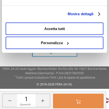
Mostra dettagli
Accetta tutti
Personalizza
FERA 24 UG Sede legale: Blankenfelder Dorfstraße 94 15827 Blankenfelde-
Mahlow (Germania) - P.IVA DE317667035
*
Tutti i prezzi includono l'IVA / più le spese di spedizione
© 2018-2026 FERA 24 UG.
FERA INTERNATIONAL:
−
+
Quantità: