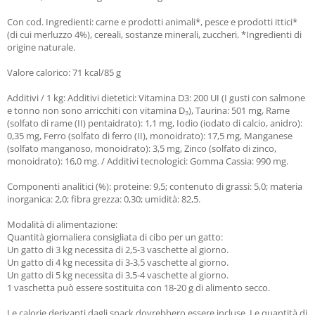
Con cod. Ingredienti: carne e prodotti animali*, pesce e prodotti ittici*
(di cui merluzzo 4%), cereali, sostanze minerali, zuccheri. *Ingredienti di
origine naturale.
Valore calorico: 71 kcal/85 g
Additivi / 1 kg: Additivi dietetici: Vitamina D3: 200 UI (I gusti con salmone
e tonno non sono arricchiti con vitamina D₃), Taurina: 501 mg, Rame
(solfato di rame (II) pentaidrato): 1,1 mg, Iodio (iodato di calcio, anidro):
0,35 mg, Ferro (solfato di ferro (II), monoidrato): 17,5 mg, Manganese
(solfato manganoso, monoidrato): 3,5 mg, Zinco (solfato di zinco,
monoidrato): 16,0 mg. / Additivi tecnologici: Gomma Cassia: 990 mg.
Componenti analitici (%): proteine: 9,5; contenuto di grassi: 5,0; materia
inorganica: 2,0; fibra grezza: 0,30; umidità: 82,5.
Modalità di alimentazione:
Quantità giornaliera consigliata di cibo per un gatto:
Un gatto di 3 kg necessita di 2,5-3 vaschette al giorno.
Un gatto di 4 kg necessita di 3-3,5 vaschette al giorno.
Un gatto di 5 kg necessita di 3,5-4 vaschette al giorno.
1 vaschetta può essere sostituita con 18-20 g di alimento secco.
Le calorie derivanti dagli snack dovrebbero essere incluse. Le quantità di