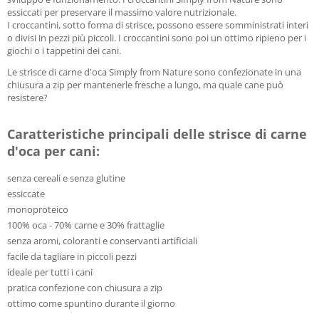
essiccati per preservare il massimo valore nutrizionale.
I croccantini, sotto forma di strisce, possono essere somministrati interi
o divisi in pezzi più piccoli. I croccantini sono poi un ottimo ripieno per i
giochi o i tappetini dei cani.
Le strisce di carne d'oca Simply from Nature sono confezionate in una
chiusura a zip per mantenerle fresche a lungo, ma quale cane può
resistere?
Caratteristiche principali delle strisce di carne
d'oca per cani:
senza cereali e senza glutine
essiccate
monoproteico
100% oca - 70% carne e 30% frattaglie
senza aromi, coloranti e conservanti artificiali
facile da tagliare in piccoli pezzi
ideale per tutti i cani
pratica confezione con chiusura a zip
ottimo come spuntino durante il giorno