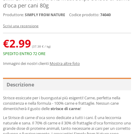
d'oca per cani 80g
Produttore:
Codice prodotto:
74040
SIMPLY FROM NATURE
Scrivi una recensione
€
2.99
(37.38 € / kg)
SPEDITO ENTRO 72 ORE
Immagini dei nostri clienti
Mostra altre foto
Descrizione
Strisce essiccate per i buongustai più esigenti! Carne, perfetta nella
consistenza e nella formula - 100% carne e frattaglie. Nessun cane
dimenticherà il gusto delle
strisce di carne
!
Le Strisce di carne d'oca sono dedicate a tutti i cani. È una leccornia
naturale e sana. Il 70% di carne e il 30% di frattaglie d'oca forniscono una
grande dose di proteine animali, tanto necessarie ai cani per un corretto
sviluppo e funzionamento. I croccantini Simply from Nature sono