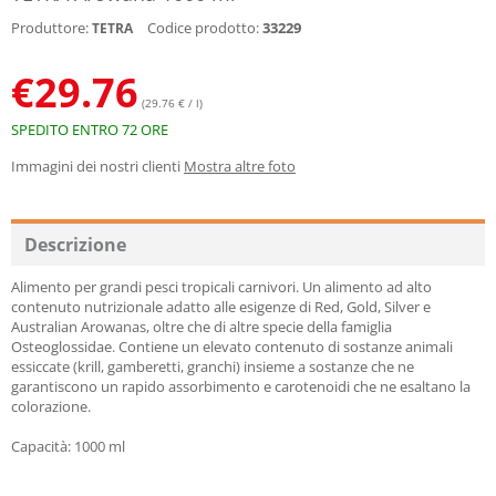
Produttore:
Codice prodotto:
33229
TETRA
€
29.76
(29.76 € / l)
SPEDITO ENTRO 72 ORE
Immagini dei nostri clienti
Mostra altre foto
Descrizione
Alimento per grandi pesci tropicali carnivori. Un alimento ad alto
contenuto nutrizionale adatto alle esigenze di Red, Gold, Silver e
Australian Arowanas, oltre che di altre specie della famiglia
Osteoglossidae. Contiene un elevato contenuto di sostanze animali
essiccate (krill, gamberetti, granchi) insieme a sostanze che ne
garantiscono un rapido assorbimento e carotenoidi che ne esaltano la
colorazione.
Capacità: 1000 ml