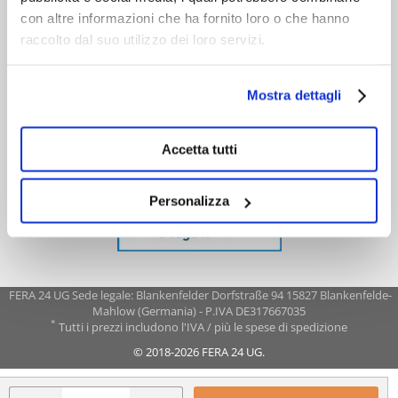
con altre informazioni che ha fornito loro o che hanno
raccolto dal suo utilizzo dei loro servizi.
Mostra dettagli
Accetta tutti
Personalizza
FERA 24 UG Sede legale: Blankenfelder Dorfstraße 94 15827 Blankenfelde-
Mahlow (Germania) - P.IVA DE317667035
*
Tutti i prezzi includono l'IVA / più le spese di spedizione
© 2018-2026 FERA 24 UG.
FERA INTERNATIONAL: