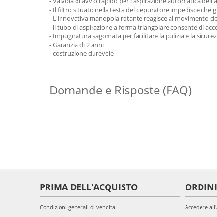
- Valvola di avvio rapido per l'aspirazione automatica dell
- Il filtro situato nella testa del depuratore impedisce che 
- L'innovativa manopola rotante reagisce al movimento del 
- il tubo di aspirazione a forma triangolare consente di acce
- Impugnatura sagomata per facilitare la pulizia e la sicure
- Garanzia di 2 anni
- costruzione durevole
Domande e Risposte (FAQ)
PRIMA DELL'ACQUISTO
ORDINI
Condizioni generali di vendita
Accedere all