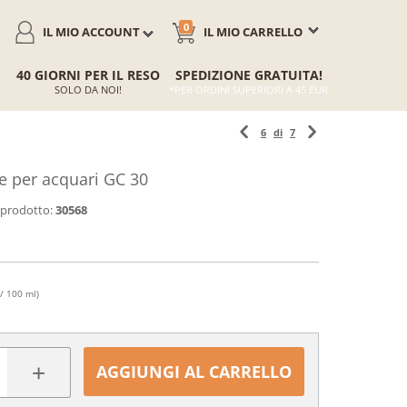
0
IL MIO ACCOUNT
IL MIO CARRELLO
40 GIORNI PER IL RESO
SPEDIZIONE GRATUITA!
SOLO DA NOI!
*PER ORDINI SUPERIORI A 45 EUR
6
di
7
e per acquari GC 30
 prodotto:
30568
/ 100 ml)
+
AGGIUNGI AL CARRELLO