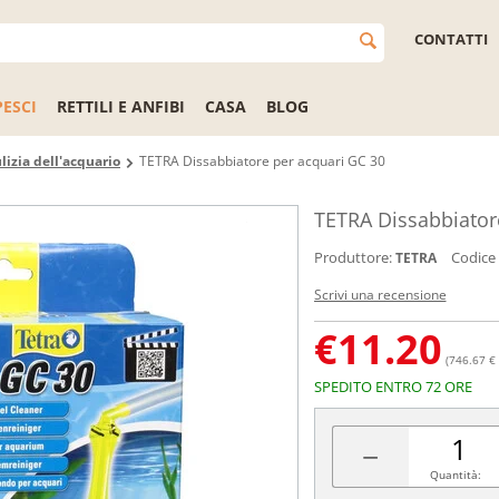
CONTATTI
PESCI
RETTILI E ANFIBI
CASA
BLOG
lizia dell'acquario
TETRA Dissabbiatore per acquari GC 30
TETRA Dissabbiator
Produttore:
Codice
TETRA
Scrivi una recensione
€
11.20
(746.67 € 
SPEDITO ENTRO 72 ORE
−
Quantità: