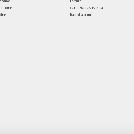
ordine
Fatture
n ordine
Garanzia e assistenza
dine
Raccolta punti