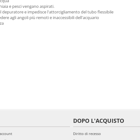
'acqua
ghiaia e pesci vengano aspirati.
depuratore e impedisce l'attorcigliamento del tubo flessibile
dere agli angoli più remoti e inaccessibili dell'acquario
zza
DOPO L'ACQUISTO
'account
Diritto di recesso