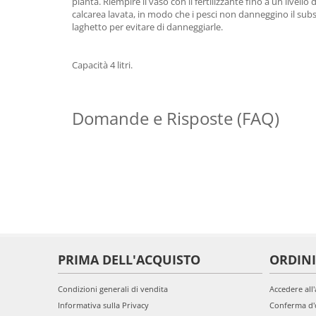
pianta. Riempire il vaso con il fertilizzante fino a un livell
calcarea lavata, in modo che i pesci non danneggino il subs
laghetto per evitare di danneggiarle.
Capacità 4 litri.
Domande e Risposte (FAQ)
PRIMA DELL'ACQUISTO
ORDINI
Condizioni generali di vendita
Accedere all
Informativa sulla Privacy
Conferma d'