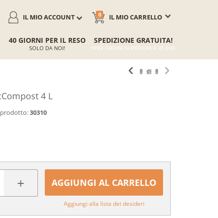
0
IL MIO ACCOUNT
IL MIO CARRELLO
40 GIORNI PER IL RESO
SPEDIZIONE GRATUITA!
SOLO DA NOI!
*PER ORDINI SUPERIORI A 45 EUR
8
di
8
cCompost 4 L
 prodotto:
30310
+
AGGIUNGI AL CARRELLO
Aggiungi alla lista dei desideri