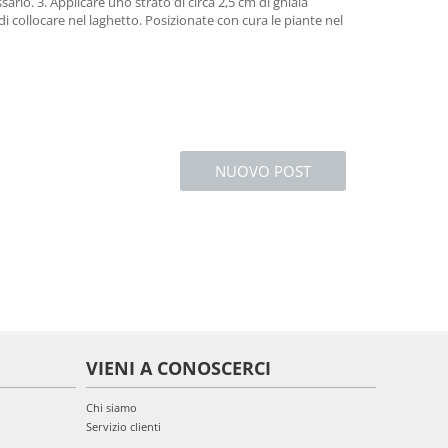
sario. 3. Applicare uno strato di circa 2,5 cm di ghiaia
 collocare nel laghetto. Posizionate con cura le piante nel
NUOVO POST
VIENI A CONOSCERCI
Chi siamo
Servizio clienti