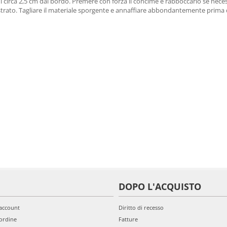
o di circa 2,5 cm dal bordo. Premere con forza il concime e rabboccarlo se neces
trato. Tagliare il materiale sporgente e annaffiare abbondantemente prima di
DOPO L'ACQUISTO
'account
Diritto di recesso
ordine
Fatture