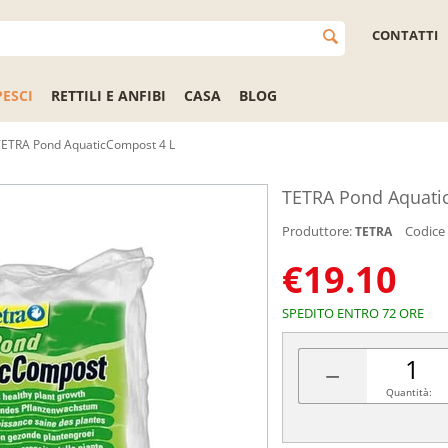
CONTATTI
PESCI
RETTILI E ANFIBI
CASA
BLOG
TETRA Pond AquaticCompost 4 L
TETRA Pond Aquati
Produttore:
Codice
TETRA
€
19.10
SPEDITO ENTRO 72 ORE
−
Quantità: