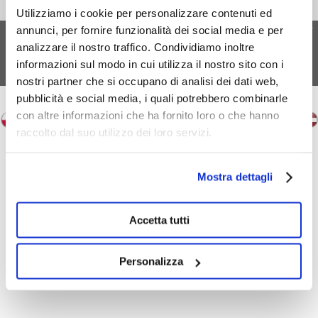
Utilizziamo i cookie per personalizzare contenuti ed
FERA 24 UG Sede legale: Blankenfelder Dorfstraße 94 15827 Blankenfelde-
annunci, per fornire funzionalità dei social media e per
Mahlow (Germania) - P.IVA DE317667035
analizzare il nostro traffico. Condividiamo inoltre
*
Tutti i prezzi includono l'IVA / più le spese di spedizione
informazioni sul modo in cui utilizza il nostro sito con i
© 2018-2026 FERA 24 UG.
nostri partner che si occupano di analisi dei dati web,
FERA INTERNATIONAL:
pubblicità e social media, i quali potrebbero combinarle
con altre informazioni che ha fornito loro o che hanno
raccolto dal suo utilizzo dei loro servizi.
Mostra dettagli
Accetta tutti
Personalizza