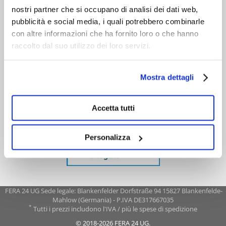
nostri partner che si occupano di analisi dei dati web,
pubblicità e social media, i quali potrebbero combinarle
con altre informazioni che ha fornito loro o che hanno
raccolto dal suo utilizzo dei loro servizi.
Mostra dettagli
Accetta tutti
Personalizza
FERA 24 UG Sede legale: Blankenfelder Dorfstraße 94 15827 Blankenfelde-
Mahlow (Germania) - P.IVA DE317667035
*
Tutti i prezzi includono l'IVA / più le spese di spedizione
© 2018-2026 FERA 24 UG.