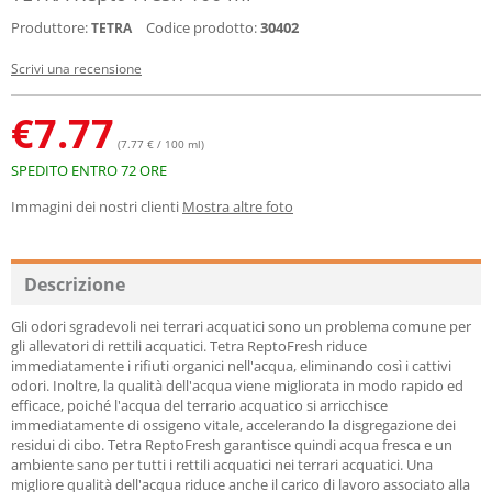
Produttore:
Codice prodotto:
30402
TETRA
Scrivi una recensione
€
7.77
(7.77 € / 100 ml)
SPEDITO ENTRO 72 ORE
Immagini dei nostri clienti
Mostra altre foto
Descrizione
Gli odori sgradevoli nei terrari acquatici sono un problema comune per
gli allevatori di rettili acquatici. Tetra ReptoFresh riduce
immediatamente i rifiuti organici nell'acqua, eliminando così i cattivi
odori. Inoltre, la qualità dell'acqua viene migliorata in modo rapido ed
efficace, poiché l'acqua del terrario acquatico si arricchisce
immediatamente di ossigeno vitale, accelerando la disgregazione dei
residui di cibo. Tetra ReptoFresh garantisce quindi acqua fresca e un
ambiente sano per tutti i rettili acquatici nei terrari acquatici. Una
migliore qualità dell'acqua riduce anche il carico di lavoro associato alla