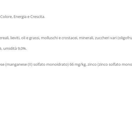
Colore, Energia e Crescita.
eali, lieviti, oli e grassi, molluschi e crostacei, minerali, zuccheri vari (oligofr
%, umidità 9,0%.
e (manganese (II) solfato monoidrato) 66 mg/kg, zinco (zinco solfato monoid