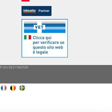
- P.IVA DE317667035