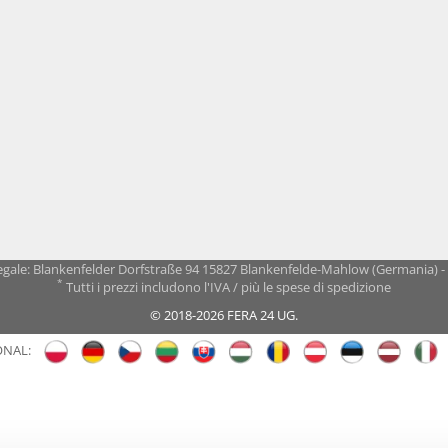
gale: Blankenfelder Dorfstraße 94 15827 Blankenfelde-Mahlow (Germania) 
*
Tutti i prezzi includono l'IVA / più le spese di spedizione
© 2018-2026 FERA 24 UG.
ONAL: