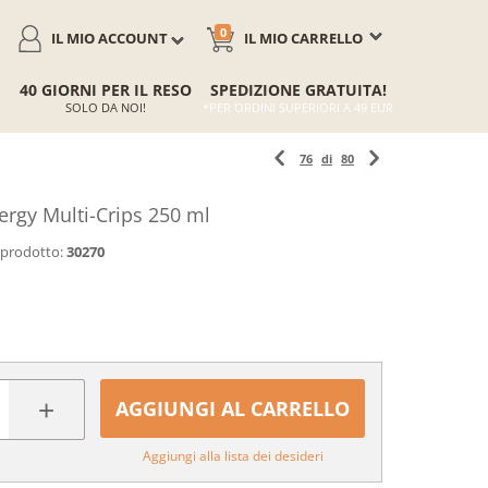
0
IL MIO ACCOUNT
IL MIO CARRELLO
40 GIORNI PER IL RESO
SPEDIZIONE GRATUITA!
SOLO DA NOI!
*PER ORDINI SUPERIORI A 49 EUR
76
di
80
rgy Multi-Crips 250 ml
 prodotto:
30270
+
AGGIUNGI AL CARRELLO
Aggiungi alla lista dei desideri