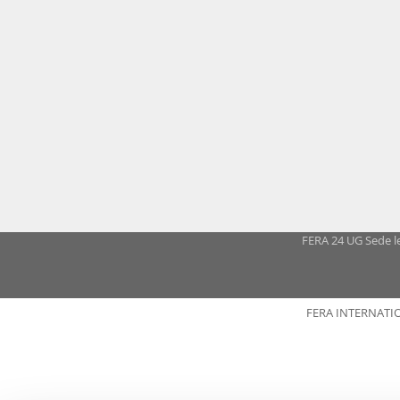
FERA 24 UG Sede le
FERA INTERNATI